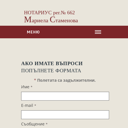
НОТАРИУС рег.№ 662
М
С
ариела
таменова
МЕНЮ
НАЧАЛО
ЗА НАС
АКО ИМАТЕ ВЪПРОСИ
УСЛУГИ
ПОПЪЛНЕТЕ ФОРМАТА
Сделки с недвижими имоти
*
Полетата са задължителни.
Сделки с МПС
Име
*
Ипотеки
Удостоверявания
E-mail
*
Нотариални покани
Констативни протоколи
Съобщение
*