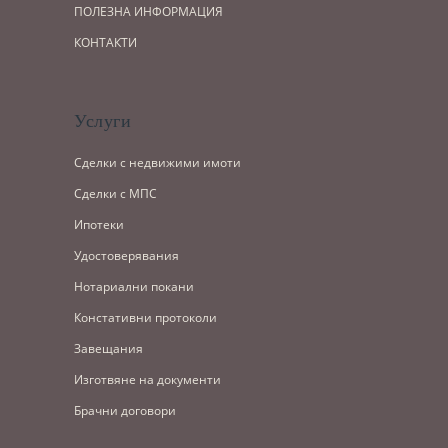
ПОЛЕЗНА ИНФОРМАЦИЯ
КОНТАКТИ
Услуги
Сделки с недвижими имоти
Сделки с МПС
Ипотеки
Удостоверявания
Нотариални покани
Констативни протоколи
Завещания
Изготвяне на документи
Брачни договори