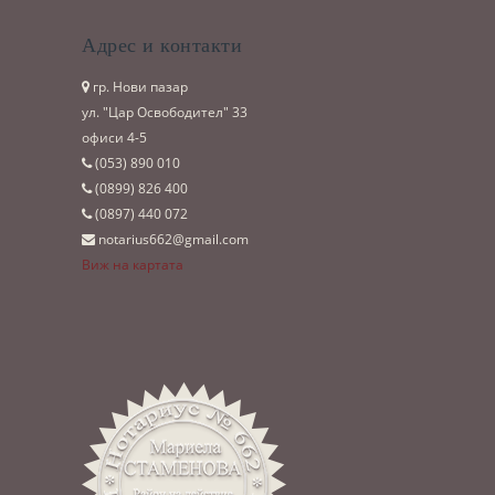
Адрес и контакти
гр. Нови пазар
ул. "Цар Освободител" 33
офиси 4-5
(053)­ 890 010
(0899)­ 826 400
(0897)­ 440 072
notarius662@gmail.com
Виж на картата