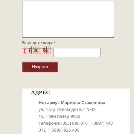
Завещания
Изготвяне на документи
Брачни договори
БЛАНКИ
ТАКСИ
Въведете кода
*
ПОЛЕЗНА ИНФОРМАЦИЯ
КОНТАКТИ
АДРЕС
Нотариус Мариела Стаменова
ул. "Цар Освободител" №33
гр. Нови пазар 9900
Телефони: (053)­ 890 010 | (0897)­ 440
072 | (0899)­ 826 400