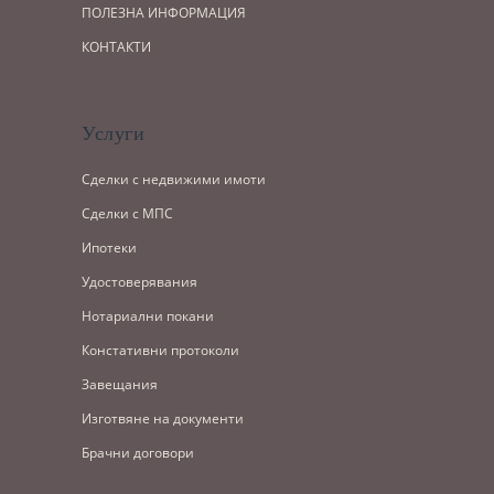
ПОЛЕЗНА ИНФОРМАЦИЯ
КОНТАКТИ
Услуги
Сделки с недвижими имоти
Сделки с МПС
Ипотеки
Удостоверявания
Нотариални покани
Констативни протоколи
Завещания
Изготвяне на документи
Брачни договори