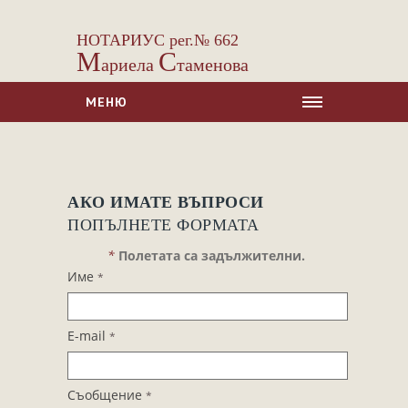
НОТАРИУС рег.№ 662
М
С
ариела
таменова
МЕНЮ
НАЧАЛО
ЗА НАС
АКО ИМАТЕ ВЪПРОСИ
УСЛУГИ
ПОПЪЛНЕТЕ ФОРМАТА
Сделки с недвижими имоти
*
Полетата са задължителни.
Сделки с МПС
Име
*
Ипотеки
Удостоверявания
E-mail
*
Нотариални покани
Констативни протоколи
Съобщение
*