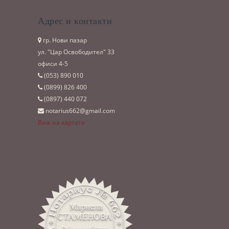
Адрес и контакти
гр. Нови пазар
ул. "Цар Освободител" 33
офиси 4-5
(053)­ 890 010
(0899)­ 826 400
(0897)­ 440 072
notarius662@gmail.com
Виж на картата