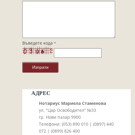
Завещания
Изготвяне на документи
Брачни договори
БЛАНКИ
ТАКСИ
Въведете кода
*
ПОЛЕЗНА ИНФОРМАЦИЯ
КОНТАКТИ
АДРЕС
Нотариус Мариела Стаменова
ул. "Цар Освободител" №33
гр. Нови пазар 9900
Телефони: (053)­ 890 010 | (0897)­ 440
072 | (0899)­ 826 400