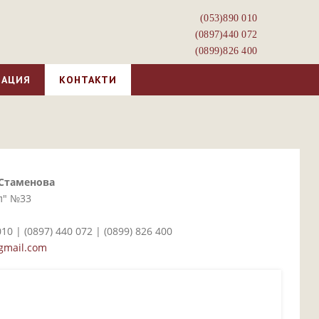
(053)­890 010
(0897)­440 072
(0899)­826 400
МАЦИЯ
КОНТАКТИ
 Стаменова
л" №33
10 | (0897)­ 440 072 | (0899)­ 826 400
gmail.com