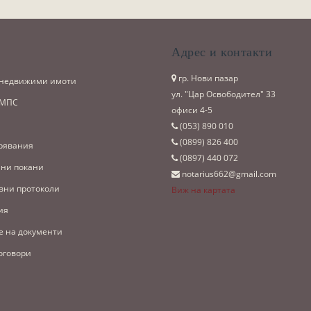
и
Адрес и контакти
гр. Нови пазар
 недвижими имоти
ул. "Цар Освободител" 33
 МПС
офиси 4-5
(053)­ 890 010
(0899)­ 826 400
рявания
(0897)­ 440 072
ни покани
notarius662@gmail.com
вни протоколи
Виж на картата
ия
е на документи
оговори