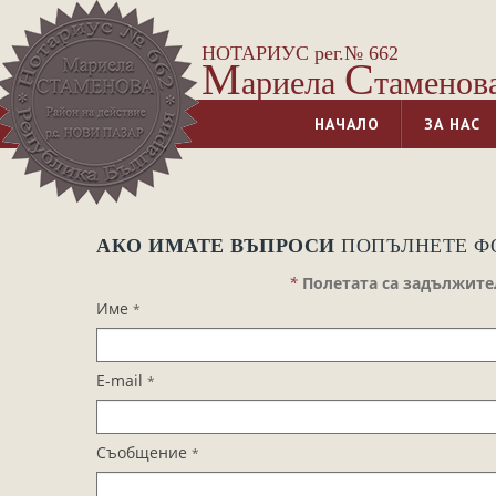
НОТАРИУС рег.№ 662
М
С
ариела
таменов
НАЧАЛО
ЗА НАС
АКО ИМАТЕ ВЪПРОСИ
ПОПЪЛНЕТЕ Ф
*
Полетата са задължите
Име
*
E-mail
*
Съобщение
*