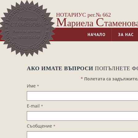
НОТАРИУС рег.№ 662
М
С
ариела
таменов
НАЧАЛО
ЗА НАС
АКО ИМАТЕ ВЪПРОСИ
ПОПЪЛНЕТЕ Ф
*
Полетата са задължите
Име
*
E-mail
*
Съобщение
*