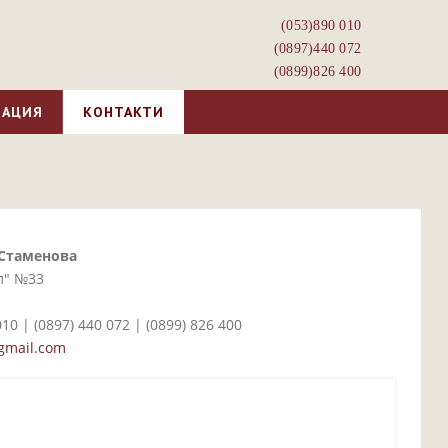
(053)­890 010
(0897)­440 072
(0899)­826 400
МАЦИЯ
КОНТАКТИ
 Стаменова
л" №33
10 | (0897)­ 440 072 | (0899)­ 826 400
gmail.com