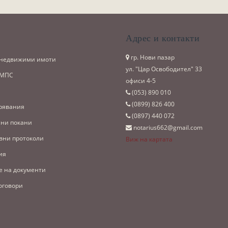
и
Адрес и контакти
гр. Нови пазар
 недвижими имоти
ул. "Цар Освободител" 33
 МПС
офиси 4-5
(053)­ 890 010
(0899)­ 826 400
рявания
(0897)­ 440 072
ни покани
notarius662@gmail.com
вни протоколи
Виж на картата
ия
е на документи
оговори