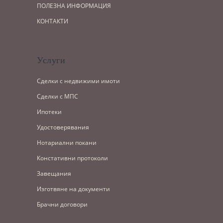
ПОЛЕЗНА ИНФОРМАЦИЯ
КОНТАКТИ
Услуги
Сделки с недвижими имоти
Сделки с МПС
Ипотеки
Удостоверявания
Нотариални покани
Констативни протоколи
Завещания
Изготвяне на документи
Брачни договори