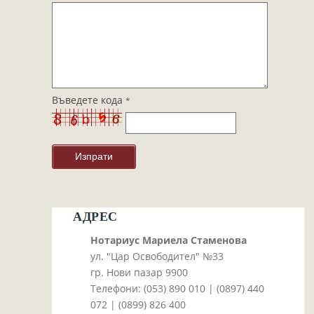
Завещания
Изготвяне на документи
Брачни договори
БЛАНКИ
ТАКСИ
Въведете кода
*
ПОЛЕЗНА ИНФОРМАЦИЯ
КОНТАКТИ
АДРЕС
Нотариус Мариела Стаменова
ул. "Цар Освободител" №33
гр. Нови пазар 9900
Телефони: (053)­ 890 010 | (0897)­ 440
072 | (0899)­ 826 400