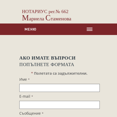
НОТАРИУС рег.№ 662
М
С
ариела
таменова
МЕНЮ
НАЧАЛО
ЗА НАС
АКО ИМАТЕ ВЪПРОСИ
УСЛУГИ
ПОПЪЛНЕТЕ ФОРМАТА
Сделки с недвижими имоти
*
Полетата са задължителни.
Сделки с МПС
Име
*
Ипотеки
Удостоверявания
E-mail
*
Нотариални покани
Констативни протоколи
Съобщение
*