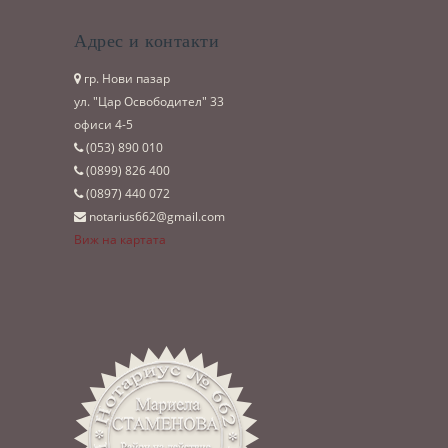
Адрес и контакти
гр. Нови пазар
ул. "Цар Освободител" 33
офиси 4-5
(053)­ 890 010
(0899)­ 826 400
(0897)­ 440 072
notarius662@gmail.com
Виж на картата