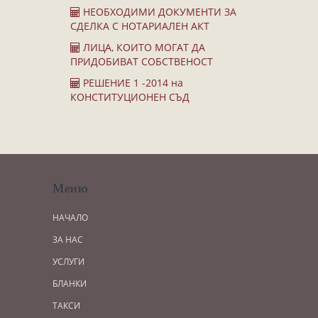
Завещания
НЕОБХОДИМИ ДОКУМЕНТИ ЗА
Изготвяне на документи
СДЕЛКА С НОТАРИАЛЕН АКТ
Брачни договори
ЛИЦА, КОИТО МОГАТ ДА
ПРИДОБИВАТ СОБСТВЕНОСТ
БЛАНКИ
РЕШЕНИЕ 1 -2014 на
ТАКСИ
КОНСТИТУЦИОНЕН СЪД
ПОЛЕЗНА ИНФОРМАЦИЯ
КОНТАКТИ
Меню
НАЧАЛО
ЗА НАС
УСЛУГИ
БЛАНКИ
ТАКСИ