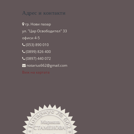
Адрес и контакти
гр. Нови пазар
ул. "Цар Освободител" 33
офиси 4-5
(053)­ 890 010
(0899)­ 826 400
(0897)­ 440 072
notarius662@gmail.com
Виж на картата