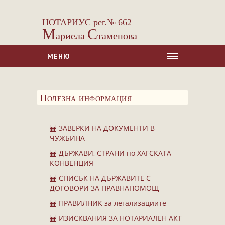
НОТАРИУС рег.№ 662
М
С
ариела
таменова
МЕНЮ
НАЧАЛО
Полезна информация
ЗА НАС
УСЛУГИ
ЗАВЕРКИ НА ДОКУМЕНТИ В
Сделки с недвижими имоти
ЧУЖБИНА
Сделки с МПС
ДЪРЖАВИ, СТРАНИ по ХАГСКАТА
КОНВЕНЦИЯ
Ипотеки
СПИСЪК НА ДЪРЖАВИТЕ С
Удостоверявания
ДОГОВОРИ ЗА ПРАВНАПОМОЩ
Нотариални покани
ПРАВИЛНИК за легализациите
Констативни протоколи
ИЗИСКВАНИЯ ЗА НОТАРИАЛЕН АКТ