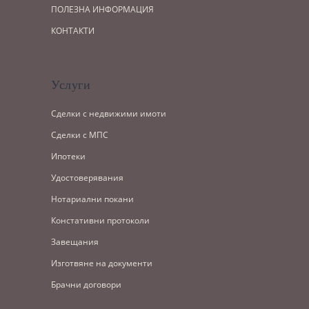
ПОЛЕЗНА ИНФОРМАЦИЯ
КОНТАКТИ
Услуги
Сделки с недвижими имоти
Сделки с МПС
Ипотеки
Удостоверявания
Нотариални покани
Констативни протоколи
Завещания
Изготвяне на документи
Брачни договори