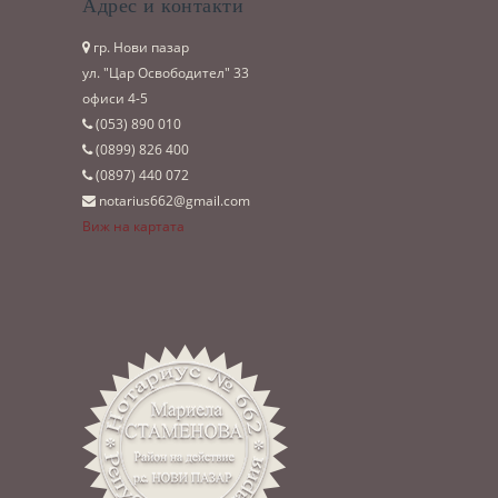
Адрес и контакти
гр. Нови пазар
ул. "Цар Освободител" 33
офиси 4-5
(053)­ 890 010
(0899)­ 826 400
(0897)­ 440 072
notarius662@gmail.com
Виж на картата