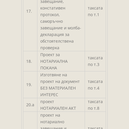
завещание,
констативен
таксата
17.
протокол,
по т.1
саморъчно
завещание и молба-
декларация за
обстоятелствена
проверка
Проект за
таксата
18.
НОТАРИАЛНА
по т.3
ПОКАНА
Изготвяне на
проект на документ
таксата
19.
БЕЗ МАТЕРИАЛЕН
по т.4
ИНТЕРЕС
проект
таксата
20.а
НОТАРИАЛЕН АКТ
по т.8
проект на
нотариално
завещание и
таксата