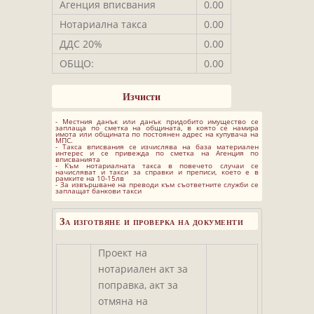
Агенция вписвания
0.00
Нотариална такса
0.00
ДДС 20%
0.00
ОБЩО:
0.00
- Местния данък или данък придобито имущество се
заплаща по сметка на общината, в която се намира
имота или общината по постоянен адрес на купувача на
МПС.
- Такса вписвания се изчислява на база материален
интерес и се привежда по сметка на Агенция по
вписванията
- Към нотариалната такса в повечето случаи се
начисляват и такси за справки и преписи, което е в
рамките на 10-15лв
- За извършване на преводи към съответните служби се
заплащат банкови такси
За изготвяне и проверка на документи
Проект на
нотариален акт за
поправка, акт за
отмяна на