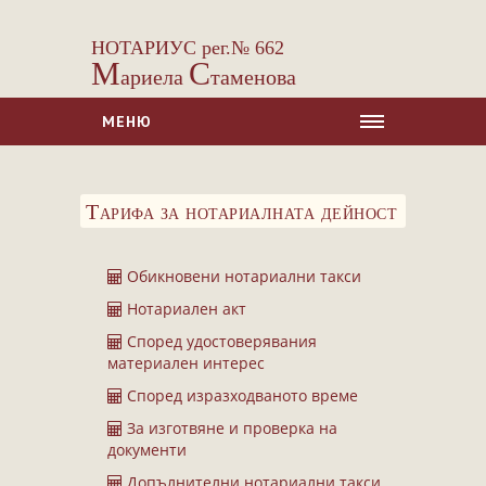
НОТАРИУС рег.№ 662
М
С
ариела
таменова
МЕНЮ
НАЧАЛО
Тарифа за нотариалната дейност
ЗА НАС
УСЛУГИ
Обикновени нотариални такси
Сделки с недвижими имоти
Нотариален акт
Сделки с МПС
Според удостоверявания
Ипотеки
материален интерес
Удостоверявания
Според изразходваното време
Нотариални покани
За изготвяне и проверка на
документи
Констативни протоколи
Допълнителни нотариални такси