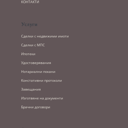
КОНТАКТИ
Услуги
Сделки с недвижими имоти
Сделки с МПС
Ипотеки
Удостоверявания
Нотариални покани
Констативни протоколи
Завещания
Изготвяне на документи
Брачни договори