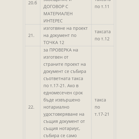
20.б
ДОГОВОР С
по т.11
МАТЕРИАЛЕН
ИНТЕРЕС
изготвяне на проект
таксата
21.
на документ по
по т.12
ТОЧКА 12
за ПРОВЕРКА на
изготвен от
страните проект на
документ се събира
съответната такса
по т.17-21. Ако в
едномесечен срок
бъде извършено
такса
22.
нотариално
по
удостоверяване на
т.17-21
същия документ от
същия нотариус,
събира се само