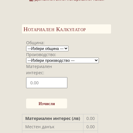
Завещания
Изготвяне на документи
Брачни договори
Нотариален Калкулатор
БЛАНКИ
ТАКСИ
Община:
ПОЛЕЗНА ИНФОРМАЦИЯ
Производство:
КОНТАКТИ
Материален
интерес:
Материален интерес (лв)
0.00
Местен данък
0.00