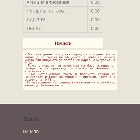
Агенция вписвания
0.00
Нотариална такса
0.00
ДДС 20%
0.00
ОБЩО:
0.00
- Местния данък или данък придобито имущество се
заплаща по сметка на общината, в която се намира
имота или общината по постоянен адрес на купувача на
МПС.
- Такса вписвания се изчислява на база материален
интерес и се привежда по сметка на Агенция по
вписванията
- Към нотариалната такса в повечето случаи се
начисляват и такси за справки и преписи, което е в
рамките на 10-15лв
- За извършване на преводи към съответните служби се
заплащат банкови такси
Меню
НАЧАЛО