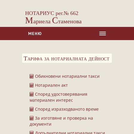
НОТАРИУС рег.№ 662
М
С
ариела
таменова
МЕНЮ
НАЧАЛО
Тарифа за нотариалната дейност
ЗА НАС
УСЛУГИ
Обикновени нотариални такси
Сделки с недвижими имоти
Нотариален акт
Сделки с МПС
Според удостоверявания
Ипотеки
материален интерес
Удостоверявания
Според изразходваното време
Нотариални покани
За изготвяне и проверка на
документи
Констативни протоколи
Допълнителни нотариални такси