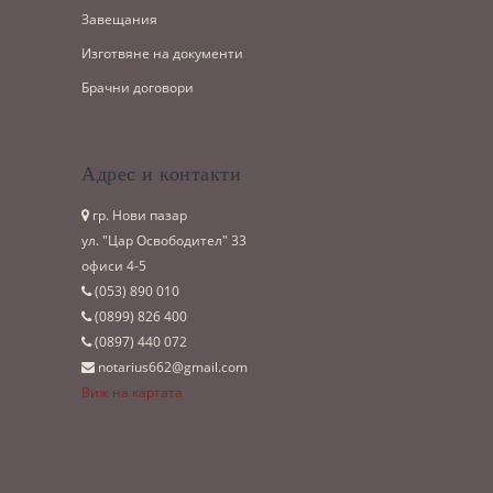
Завещания
Изготвяне на документи
Брачни договори
Адрес и контакти
гр. Нови пазар
ул. "Цар Освободител" 33
офиси 4-5
(053)­ 890 010
(0899)­ 826 400
(0897)­ 440 072
notarius662@gmail.com
Виж на картата