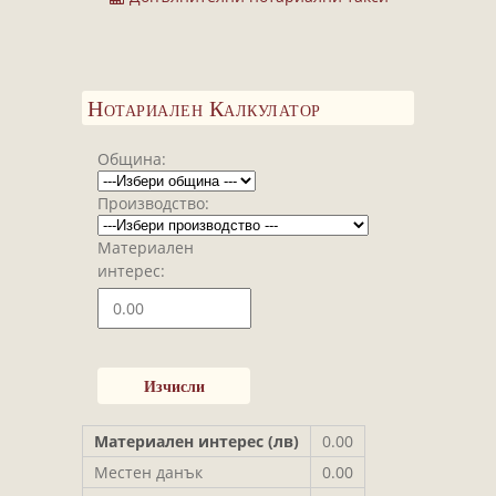
Завещания
Изготвяне на документи
Брачни договори
Нотариален Калкулатор
БЛАНКИ
ТАКСИ
Община:
ПОЛЕЗНА ИНФОРМАЦИЯ
Производство:
КОНТАКТИ
Материален
интерес:
Материален интерес (лв)
0.00
Местен данък
0.00