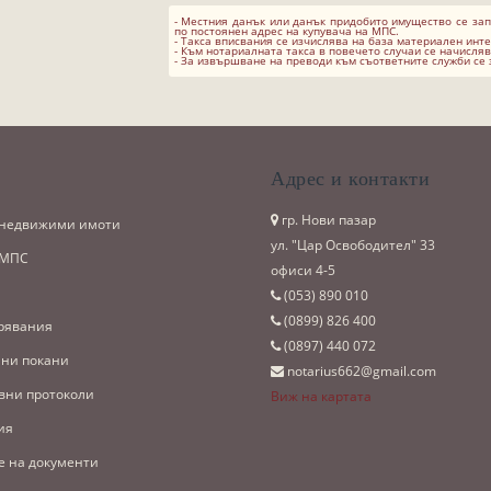
- Местния данък или данък придобито имущество се за
по постоянен адрес на купувача на МПС.
- Такса вписвания се изчислява на база материален инте
- Към нотариалната такса в повечето случаи се начислява
- За извършване на преводи към съответните служби се
и
Адрес и контакти
гр. Нови пазар
 недвижими имоти
ул. "Цар Освободител" 33
 МПС
офиси 4-5
(053)­ 890 010
(0899)­ 826 400
рявания
(0897)­ 440 072
ни покани
notarius662@gmail.com
вни протоколи
Виж на картата
ия
е на документи