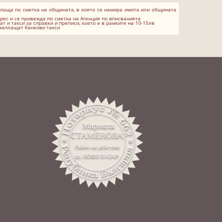
плаща по сметка на общината, в която се намира имота или общината
рес и се привежда по сметка на Агенция по вписванията
т и такси за справки и преписи, което е в рамките на 10-15лв
 заплащат банкови такси