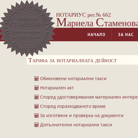
НОТАРИУС рег.№ 662
М
С
ариела
таменов
НАЧАЛО
ЗА НАС
Тарифа за нотариалната дейност
Обикновени нотариални такси
Нотариален акт
Според удостоверявания материален интере
Според изразходваното време
За изготвяне и проверка на документи
Допълнителни нотариални такси