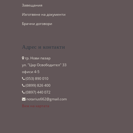
Завещания
Изготвяне на документи
Брачни договори
Адрес и контакти
гр. Нови пазар
ул. "Цар Освободител" 33
офиси 4-5
(053)­ 890 010
(0899)­ 826 400
(0897)­ 440 072
notarius662@gmail.com
Виж на картата