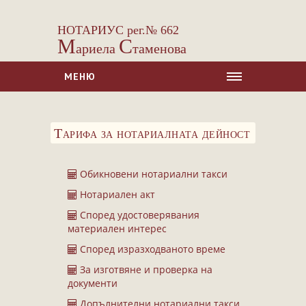
НОТАРИУС рег.№ 662
М
С
ариела
таменова
МЕНЮ
НАЧАЛО
Тарифа за нотариалната дейност
ЗА НАС
УСЛУГИ
Обикновени нотариални такси
Сделки с недвижими имоти
Нотариален акт
Сделки с МПС
Според удостоверявания
Ипотеки
материален интерес
Удостоверявания
Според изразходваното време
Нотариални покани
За изготвяне и проверка на
документи
Констативни протоколи
Допълнителни нотариални такси