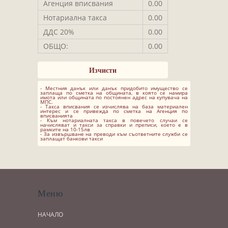
Агенция вписвания
0.00
Нотариална такса
0.00
ДДС 20%
0.00
ОБЩО:
0.00
- Местния данък или данък придобито имущество се
заплаща по сметка на общината, в която се намира
имота или общината по постоянен адрес на купувача на
МПС.
- Такса вписвания се изчислява на база материален
интерес и се привежда по сметка на Агенция по
вписванията
- Към нотариалната такса в повечето случаи се
начисляват и такси за справки и преписи, което е в
рамките на 10-15лв
- За извършване на преводи към съответните служби се
заплащат банкови такси
Меню
НАЧАЛО