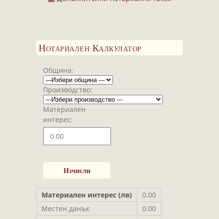
Завещания
Изготвяне на документи
Брачни договори
Нотариален Калкулатор
БЛАНКИ
ТАКСИ
Община:
ПОЛЕЗНА ИНФОРМАЦИЯ
Производство:
КОНТАКТИ
Материален
интерес:
Материален интерес (лв)
0.00
Местен данък
0.00