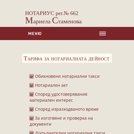
НОТАРИУС рег.№ 662
М
С
ариела
таменова
МЕНЮ
НАЧАЛО
Тарифа за нотариалната дейност
ЗА НАС
УСЛУГИ
Обикновени нотариални такси
Сделки с недвижими имоти
Нотариален акт
Сделки с МПС
Според удостоверявания
Ипотеки
материален интерес
Удостоверявания
Според изразходваното време
Нотариални покани
За изготвяне и проверка на
документи
Констативни протоколи
Допълнителни нотариални такси