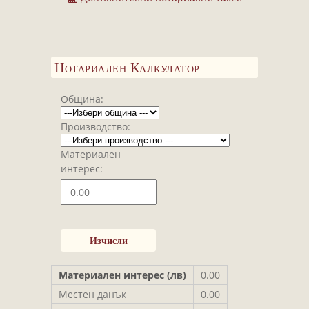
Завещания
Изготвяне на документи
Брачни договори
Нотариален Калкулатор
БЛАНКИ
ТАКСИ
Община:
ПОЛЕЗНА ИНФОРМАЦИЯ
Производство:
КОНТАКТИ
Материален
интерес:
Материален интерес (лв)
0.00
Местен данък
0.00