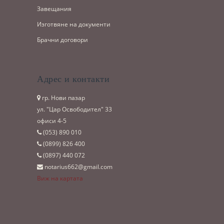
Завещания
Изготвяне на документи
Брачни договори
Адрес и контакти
гр. Нови пазар
ул. "Цар Освободител" 33
офиси 4-5
(053)­ 890 010
(0899)­ 826 400
(0897)­ 440 072
notarius662@gmail.com
Виж на картата