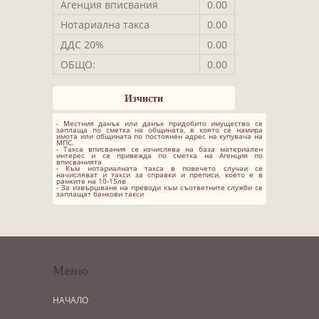
Агенция вписвания
0.00
Нотариална такса
0.00
ДДС 20%
0.00
ОБЩО:
0.00
- Местния данък или данък придобито имущество се
заплаща по сметка на общината, в която се намира
имота или общината по постоянен адрес на купувача на
МПС.
- Такса вписвания се изчислява на база материален
интерес и се привежда по сметка на Агенция по
вписванията
- Към нотариалната такса в повечето случаи се
начисляват и такси за справки и преписи, което е в
рамките на 10-15лв
- За извършване на преводи към съответните служби се
заплащат банкови такси
Меню
НАЧАЛО