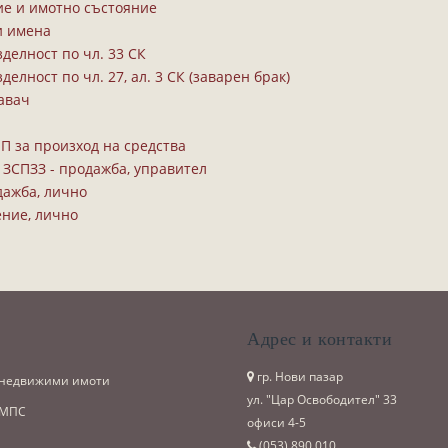
ие и имотно състояние
и имена
делност по чл. 33 СК
лност по чл. 27, ал. 3 СК (заварен брак)
давач
МИП за произход на средства
от ЗСПЗЗ - продажба, управител
одажба, лично
ение, лично
и
Адрес и контакти
гр. Нови пазар
 недвижими имоти
ул. "Цар Освободител" 33
 МПС
офиси 4-5
(053)­ 890 010