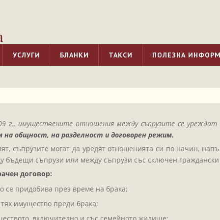
а
УСЛУГИ
БЛАНКИ
ТАКСИ
ПОЛЕЗНА ИНФОР
0.2009 г., имуществените отношения между съпрузите се урежд
 на общност, на разделност и договорен режим.
ят, съпрузите могат да уредят отношенията си по начин, нап
у бъдещи съпрузи или между съпрузи със сключен граждански 
ачен договор:
о се придобива през време на брака;
 тях имущество преди брака;
еството, включително и със семейното жилище;