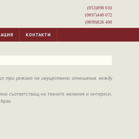
(053)­890 010
(0897)­440 072
(0899)­826 400
МАЦИЯ
КОНТАКТИ
ат се три режима на имуществени отношения, между
ълно съответстващ на техните желания и интереси.
брак.