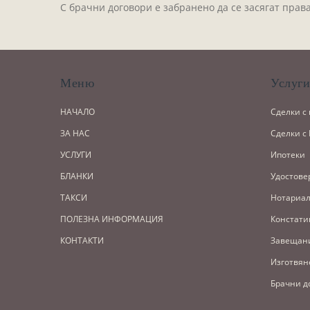
С брачни договори е забранено да се засягат права
Меню
Услуг
НАЧАЛО
Сделки с
ЗА НАС
Сделки с
УСЛУГИ
Ипотеки
БЛАНКИ
Удостове
ТАКСИ
Нотариал
ПОЛЕЗНА ИНФОРМАЦИЯ
Констати
КОНТАКТИ
Завещан
Изготвян
Брачни д