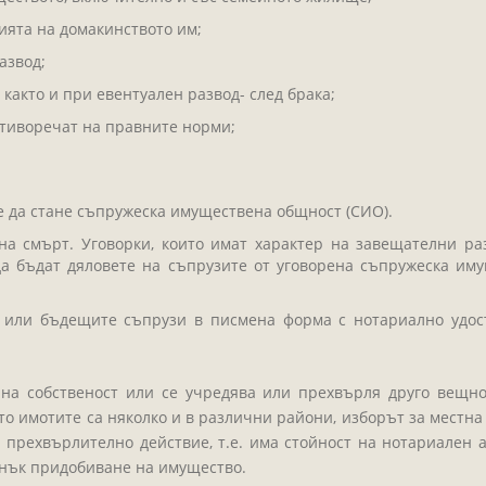
ията на домакинството им;
азвод;
както и при евентуален развод- след брака;
тиворечат на правните норми;
 да стане съпружеска имуществена общност (СИО).
а смърт. Уговорки, които имат характер на завещателни ра
 да бъдат дяловете на съпрузите от уговорена съпружеска и
 или бъдещите съпрузи в писмена форма с нотариално удос
 на собственост или се учредява или прехвърля друго вещн
ато имотите са няколко и в различни райони, изборът за местн
прехвърлително действие, т.е. има стойност на нотариален а
нък придобиване на имущество.