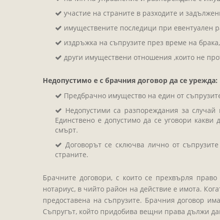
участие на страните в разходите и задължен
имуществените последици при евентуален р
издръжка на съпрузите през време на брака, 
други имуществени отношения ,които не про
Недопустимо е с брачния договор да се урежда:
Предбрачно имущество на един от съпрузите
Недопустими са разпореждания за случай н
Единствено е допустимо да се уговори какви
смърт.
Договорът се сключва лично от съпрузите
страните.
Брачните договори, с които се прехвърля право
нотариус, в чийто район на действие е имота. Ког
предоставена на съпрузите. Брачния договор има 
Съпругът, който придобива вещни права дължи да