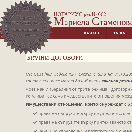
НОТАРИУС рег.№ 662
М
С
ариела
таменов
НАЧАЛО
ЗА НАС
БРАЧНИ ДОГОВОРИ
Със Семейния кодекс (СК), влязъл в сила на 01.1
които страните могат да избират -
законов режим
Чрез най-либералния от трите режима - договорни
Регулират се само имуществените отношения межд
Имуществени отношения, които се уреждат с бр
права на съпрузите върху имуществото, коет
права на съпрузите върху притежаваното от
начин на управление и разпореждане с имущ