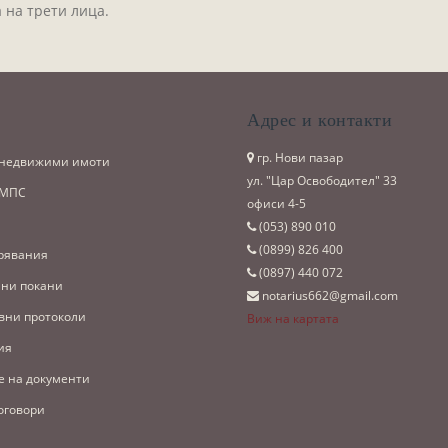
 на трети лица.
и
Адрес и контакти
гр. Нови пазар
 недвижими имоти
ул. "Цар Освободител" 33
 МПС
офиси 4-5
(053)­ 890 010
(0899)­ 826 400
рявания
(0897)­ 440 072
ни покани
notarius662@gmail.com
вни протоколи
Виж на картата
ия
е на документи
оговори