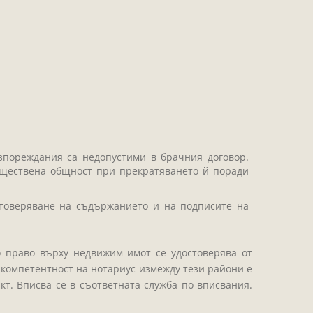
зпореждания са недопустими в брачния договор.
муществена общност при прекратяването й поради
товеряване на съдържанието и на подписите на
о право върху недвижим имот се удостоверява от
а компетентност на нотариус измежду тези райони е
кт. Вписва се в съответната служба по вписвания.