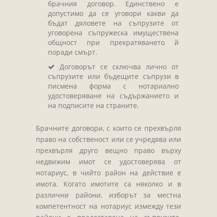
брачния договор. Единствено е
допустимо да се уговори какви да
бъдат дяловете на съпрузите от
уговорена съпружеска имуществена
общност при прекратяването й
поради смърт.
Договорът се сключва лично от
съпрузите или бъдещите съпрузи в
писмена форма с нотариално
удостоверяване на съдържанието и
на подписите на страните.
Брачните договори, с които се прехвърля
право на собственост или се учредява или
прехвърля друго вещно право върху
недвижим имот се удостоверява от
нотариус, в чийто район на действие е
имота. Когато имотите са няколко и в
различни райони, изборът за местна
компетентност на нотариус измежду тези