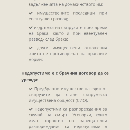
задълженията на домакинството им;
имуществените последици при
евентуален развод;
издръжка на съпрузите през време
на брака, както и при евентуален
развод- след брака;
други имуществени отношения
,които не противоречат на правните
норми;
Недопустимо е с брачния договор да се
урежда:
Предбрачно имущество на един от
съпрузите да стане съпружеска
имуществена общност (СИО).
Недопустими са разпореждания за
случай на смърт. Уговорки, които
имат характер на завещателни
разпореждания са недопустими в