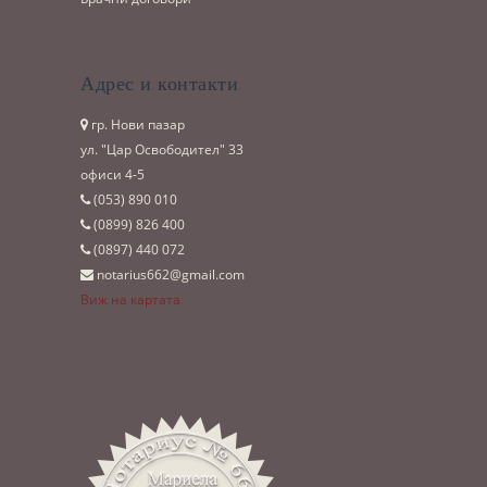
Адрес и контакти
гр. Нови пазар
ул. "Цар Освободител" 33
офиси 4-5
(053)­ 890 010
(0899)­ 826 400
(0897)­ 440 072
notarius662@gmail.com
Виж на картата