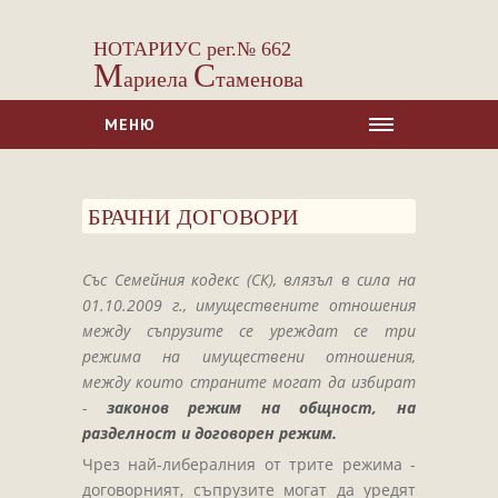
НОТАРИУС рег.№ 662
М
С
ариела
таменова
МЕНЮ
НАЧАЛО
БРАЧНИ ДОГОВОРИ
ЗА НАС
УСЛУГИ
Със Семейния кодекс (СК), влязъл в сила на
Сделки с недвижими имоти
01.10.2009 г., имуществените отношения
Сделки с МПС
между съпрузите се уреждат се три
режима на имуществени отношения,
Ипотеки
между които страните могат да избират
Удостоверявания
-
законов режим на общност, на
Нотариални покани
разделност и договорен режим.
Чрез най-либералния от трите режима -
Констативни протоколи
договорният, съпрузите могат да уредят