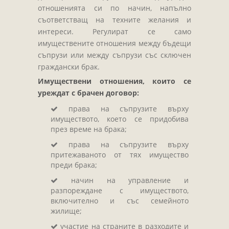
Завещания
отношенията си по начин, напълно
Изготвяне на документи
съответстващ на техните желания и
интереси. Регулират се само
Брачни договори
имуществените отношения между бъдещи
БЛАНКИ
съпрузи или между съпрузи със сключен
граждански брак.
ТАКСИ
Имуществени отношения, които се
ПОЛЕЗНА ИНФОРМАЦИЯ
уреждат с брачен договор:
КОНТАКТИ
права на съпрузите върху
имуществото, което се придобива
през време на брака;
права на съпрузите върху
притежаваното от тях имущество
преди брака;
начин на управление и
разпореждане с имуществото,
включително и със семейното
жилище;
участие на страните в разходите и