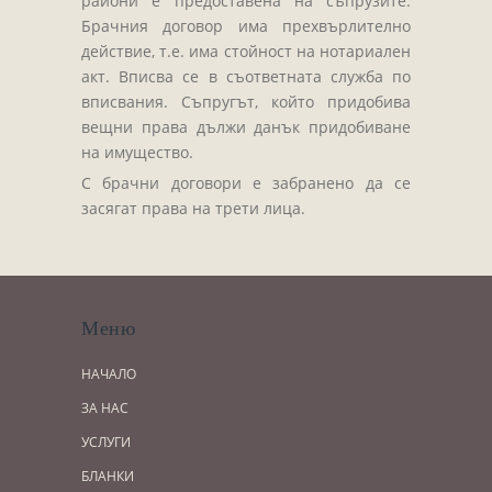
райони е предоставена на съпрузите.
Брачния договор има прехвърлително
действие, т.е. има стойност на нотариален
акт. Вписва се в съответната служба по
вписвания. Съпругът, който придобива
вещни права дължи данък придобиване
на имущество.
С брачни договори е забранено да се
засягат права на трети лица.
Меню
НАЧАЛО
ЗА НАС
УСЛУГИ
БЛАНКИ