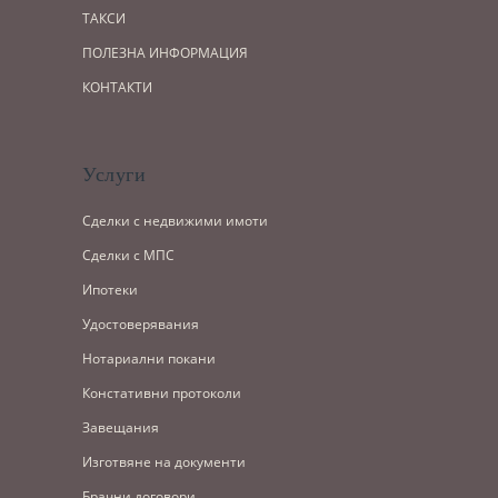
ТАКСИ
ПОЛЕЗНА ИНФОРМАЦИЯ
КОНТАКТИ
Услуги
Сделки с недвижими имоти
Сделки с МПС
Ипотеки
Удостоверявания
Нотариални покани
Констативни протоколи
Завещания
Изготвяне на документи
Брачни договори