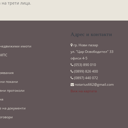
 на трети лица.
и
Адрес и контакти
гр. Нови пазар
 недвижими имоти
ул. "Цар Освободител" 33
 МПС
офиси 4-5
(053)­ 890 010
(0899)­ 826 400
рявания
(0897)­ 440 072
ни покани
notarius662@gmail.com
вни протоколи
Виж на картата
ия
е на документи
оговори