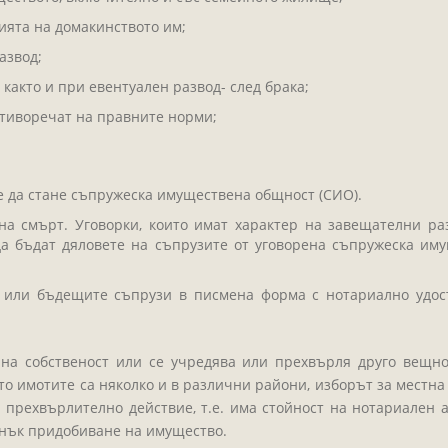
ията на домакинството им;
азвод;
както и при евентуален развод- след брака;
тиворечат на правните норми;
 да стане съпружеска имуществена общност (СИО).
а смърт. Уговорки, които имат характер на завещателни ра
 да бъдат дяловете на съпрузите от уговорена съпружеска и
 или бъдещите съпрузи в писмена форма с нотариално удос
 на собственост или се учредява или прехвърля друго вещн
ато имотите са няколко и в различни райони, изборът за местн
прехвърлително действие, т.е. има стойност на нотариален а
нък придобиване на имущество.