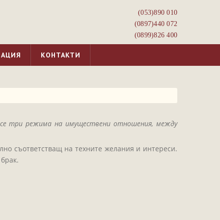
(053)­890 010
(0897)­440 072
(0899)­826 400
МАЦИЯ
КОНТАКТИ
ат се три режима на имуществени отношения, между
ълно съответстващ на техните желания и интереси.
брак.