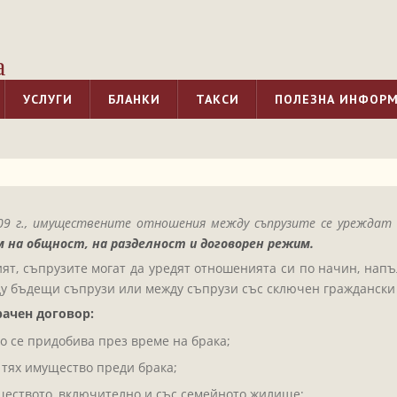
а
УСЛУГИ
БЛАНКИ
ТАКСИ
ПОЛЕЗНА ИНФОР
0.2009 г., имуществените отношения между съпрузите се урежд
 на общност, на разделност и договорен режим.
ят, съпрузите могат да уредят отношенията си по начин, нап
у бъдещи съпрузи или между съпрузи със сключен граждански 
ачен договор:
о се придобива през време на брака;
 тях имущество преди брака;
еството, включително и със семейното жилище;