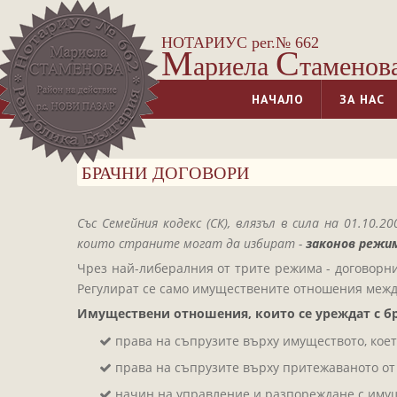
НОТАРИУС рег.№ 662
М
С
ариела
таменов
НАЧАЛО
ЗА НАС
БРАЧНИ ДОГОВОРИ
Със Семейния кодекс (СК), влязъл в сила на 01.1
които страните могат да избират -
законов режим
Чрез най-либералния от трите режима - договорни
Регулират се само имуществените отношения межд
Имуществени отношения, които се уреждат с бр
права на съпрузите върху имуществото, коет
права на съпрузите върху притежаваното от
начин на управление и разпореждане с имущ