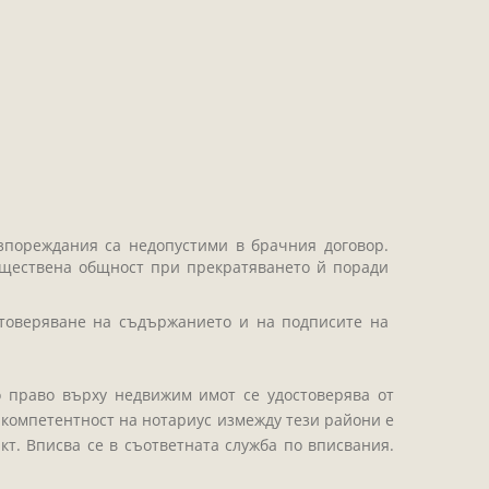
зпореждания са недопустими в брачния договор.
муществена общност при прекратяването й поради
товеряване на съдържанието и на подписите на
о право върху недвижим имот се удостоверява от
а компетентност на нотариус измежду тези райони е
кт. Вписва се в съответната служба по вписвания.