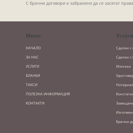
С брачни договори е забранено да се засягат права
Меню
Услуг
НАЧАЛО
Сделки с
ЗА НАС
Сделки с
УСЛУГИ
Ипотеки
БЛАНКИ
Удостове
ТАКСИ
Нотариал
ПОЛЕЗНА ИНФОРМАЦИЯ
Констати
КОНТАКТИ
Завещан
Изготвян
Брачни д