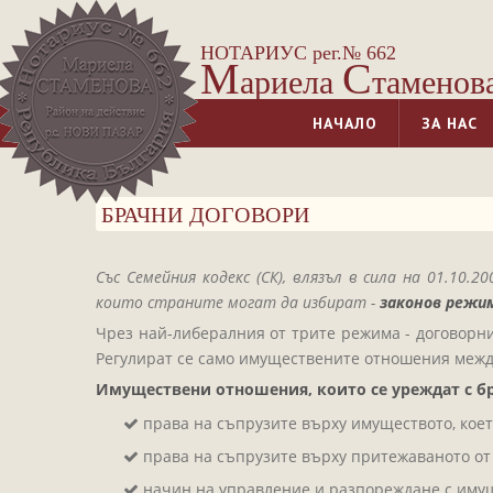
НОТАРИУС рег.№ 662
М
С
ариела
таменов
НАЧАЛО
ЗА НАС
БРАЧНИ ДОГОВОРИ
Със Семейния кодекс (СК), влязъл в сила на 01.1
които страните могат да избират -
законов режим
Чрез най-либералния от трите режима - договорни
Регулират се само имуществените отношения межд
Имуществени отношения, които се уреждат с бр
права на съпрузите върху имуществото, коет
права на съпрузите върху притежаваното от
начин на управление и разпореждане с имущ