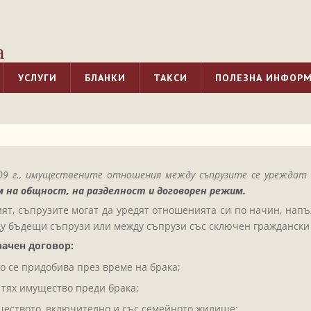
а
УСЛУГИ
БЛАНКИ
ТАКСИ
ПОЛЕЗНА ИНФОР
0.2009 г., имуществените отношения между съпрузите се урежд
 на общност, на разделност и договорен режим.
ят, съпрузите могат да уредят отношенията си по начин, нап
у бъдещи съпрузи или между съпрузи със сключен граждански 
ачен договор:
о се придобива през време на брака;
 тях имущество преди брака;
еството, включително и със семейното жилище;