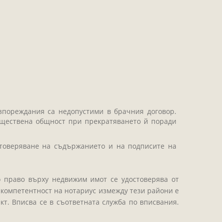
зпореждания са недопустими в брачния договор.
муществена общност при прекратяването й поради
товеряване на съдържанието и на подписите на
о право върху недвижим имот се удостоверява от
а компетентност на нотариус измежду тези райони е
кт. Вписва се в съответната служба по вписвания.