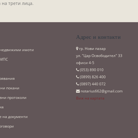
 на трети лица.
и
Адрес и контакти
гр. Нови пазар
 недвижими имоти
ул. "Цар Освободител" 33
 МПС
офиси 4-5
(053)­ 890 010
(0899)­ 826 400
рявания
(0897)­ 440 072
ни покани
notarius662@gmail.com
вни протоколи
Виж на картата
ия
е на документи
оговори