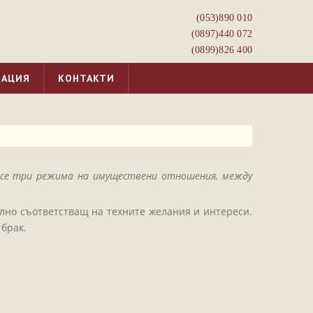
(053)­890 010
(0897)­440 072
(0899)­826 400
МАЦИЯ
КОНТАКТИ
ат се три режима на имуществени отношения, между
ълно съответстващ на техните желания и интереси.
брак.