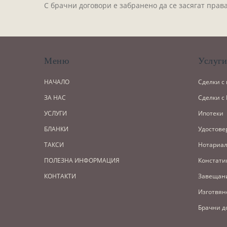
С брачни договори е забранено да се засягат права
Меню
Услуг
НАЧАЛО
Сделки с
ЗА НАС
Сделки с
УСЛУГИ
Ипотеки
БЛАНКИ
Удостове
ТАКСИ
Нотариал
ПОЛЕЗНА ИНФОРМАЦИЯ
Констати
КОНТАКТИ
Завещан
Изготвян
Брачни д