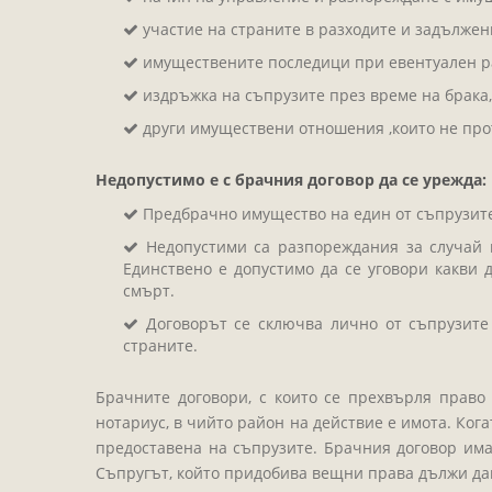
участие на страните в разходите и задължен
имуществените последици при евентуален р
издръжка на съпрузите през време на брака, 
други имуществени отношения ,които не про
Недопустимо е с брачния договор да се урежда:
Предбрачно имущество на един от съпрузите
Недопустими са разпореждания за случай н
Единствено е допустимо да се уговори какви
смърт.
Договорът се сключва лично от съпрузите
страните.
Брачните договори, с които се прехвърля право
нотариус, в чийто район на действие е имота. Ког
предоставена на съпрузите. Брачния договор има 
Съпругът, който придобива вещни права дължи да