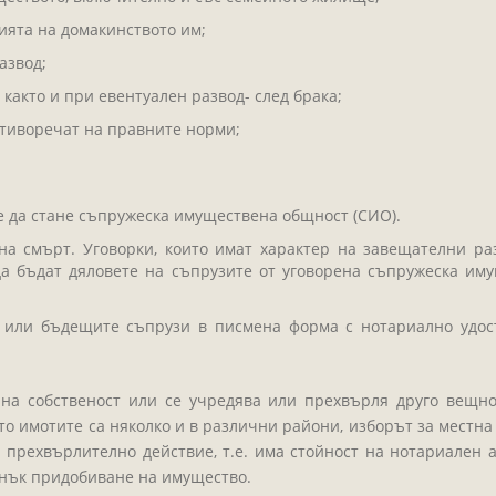
ията на домакинството им;
азвод;
както и при евентуален развод- след брака;
тиворечат на правните норми;
 да стане съпружеска имуществена общност (СИО).
а смърт. Уговорки, които имат характер на завещателни ра
 да бъдат дяловете на съпрузите от уговорена съпружеска и
 или бъдещите съпрузи в писмена форма с нотариално удос
 на собственост или се учредява или прехвърля друго вещн
ато имотите са няколко и в различни райони, изборът за местн
прехвърлително действие, т.е. има стойност на нотариален а
нък придобиване на имущество.