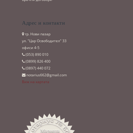
Адрес и контакти
гр. Нови пазар
ул. "Цар Освободител" 33
офиси 4-5
(053)­ 890 010
(0899)­ 826 400
(0897)­ 440 072
notarius662@gmail.com
Виж на картата