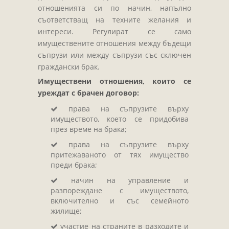
Завещания
отношенията си по начин, напълно
Изготвяне на документи
съответстващ на техните желания и
интереси. Регулират се само
Брачни договори
имуществените отношения между бъдещи
БЛАНКИ
съпрузи или между съпрузи със сключен
граждански брак.
ТАКСИ
Имуществени отношения, които се
ПОЛЕЗНА ИНФОРМАЦИЯ
уреждат с брачен договор:
КОНТАКТИ
права на съпрузите върху
имуществото, което се придобива
през време на брака;
права на съпрузите върху
притежаваното от тях имущество
преди брака;
начин на управление и
разпореждане с имуществото,
включително и със семейното
жилище;
участие на страните в разходите и