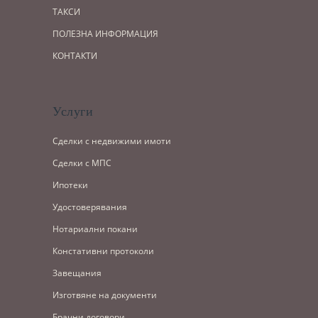
ТАКСИ
ПОЛЕЗНА ИНФОРМАЦИЯ
КОНТАКТИ
Услуги
Сделки с недвижими имоти
Сделки с МПС
Ипотеки
Удостоверявания
Нотариални покани
Констативни протоколи
Завещания
Изготвяне на документи
Брачни договори