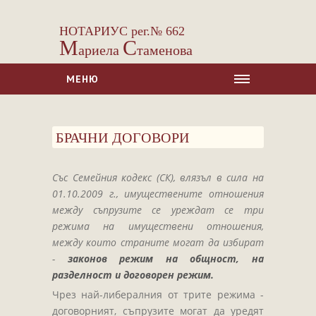
НОТАРИУС рег.№ 662
М
С
ариела
таменова
МЕНЮ
НАЧАЛО
БРАЧНИ ДОГОВОРИ
ЗА НАС
УСЛУГИ
Със Семейния кодекс (СК), влязъл в сила на
Сделки с недвижими имоти
01.10.2009 г., имуществените отношения
Сделки с МПС
между съпрузите се уреждат се три
режима на имуществени отношения,
Ипотеки
между които страните могат да избират
Удостоверявания
-
законов режим на общност, на
Нотариални покани
разделност и договорен режим.
Чрез най-либералния от трите режима -
Констативни протоколи
договорният, съпрузите могат да уредят