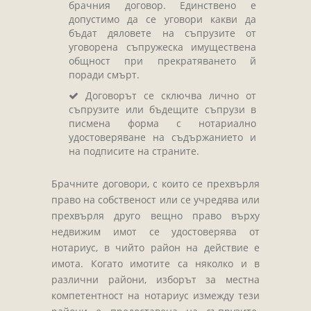
брачния договор. Единствено е
допустимо да се уговори какви да
бъдат дяловете на съпрузите от
уговорена съпружеска имуществена
общност при прекратяването й
поради смърт.
Договорът се сключва лично от
съпрузите или бъдещите съпрузи в
писмена форма с нотариално
удостоверяване на съдържанието и
на подписите на страните.
Брачните договори, с които се прехвърля
право на собственост или се учредява или
прехвърля друго вещно право върху
недвижим имот се удостоверява от
нотариус, в чийто район на действие е
имота. Когато имотите са няколко и в
различни райони, изборът за местна
компетентност на нотариус измежду тези