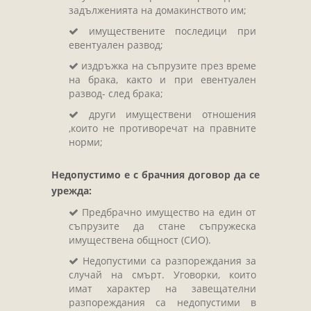
задълженията на домакинството им;
имуществените последици при
евентуален развод;
издръжка на съпрузите през време
на брака, както и при евентуален
развод- след брака;
други имуществени отношения
,които не противоречат на правните
норми;
Недопустимо е с брачния договор да се
урежда:
Предбрачно имущество на един от
съпрузите да стане съпружеска
имуществена общност (СИО).
Недопустими са разпореждания за
случай на смърт. Уговорки, които
имат характер на завещателни
разпореждания са недопустими в