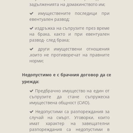
задълженията на домакинството им;
имуществените последици при
евентуален развод;
издръжка на съпрузите през време
на брака, както и при евентуален
развод- след брака;
други имуществени отношения
,които не противоречат на правните
норми;
Недопустимо е с брачния договор да се
урежда:
Предбрачно имущество на един от
съпрузите да стане съпружеска
имуществена общност (СИО).
Недопустими са разпореждания за
случай на смърт. Уговорки, които
имат характер на завещателни
разпореждания са недопустими в