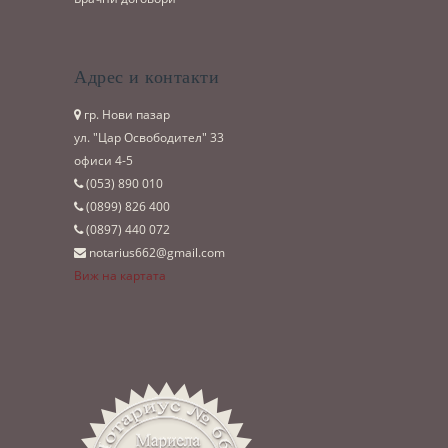
Адрес и контакти
гр. Нови пазар
ул. "Цар Освободител" 33
офиси 4-5
(053)­ 890 010
(0899)­ 826 400
(0897)­ 440 072
notarius662@gmail.com
Виж на картата