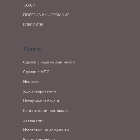
ТАКСИ
ПОЛЕЗНА ИНФОРМАЦИЯ
КОНТАКТИ
Услуги
Сделки с недвижими имоти
Сделки с МПС
Ипотеки
Удостоверявания
Нотариални покани
Констативни протоколи
Завещания
Изготвяне на документи
Брачни договори