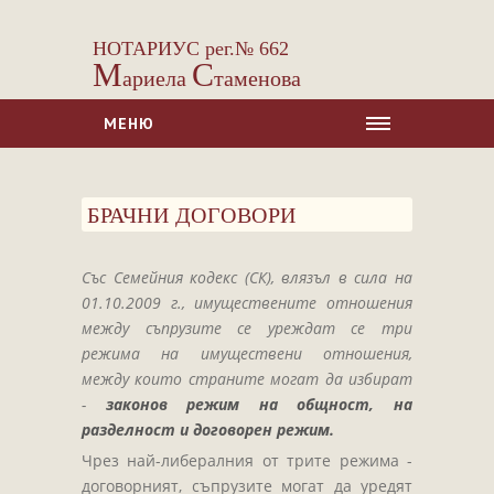
НОТАРИУС рег.№ 662
М
С
ариела
таменова
МЕНЮ
НАЧАЛО
БРАЧНИ ДОГОВОРИ
ЗА НАС
УСЛУГИ
Със Семейния кодекс (СК), влязъл в сила на
Сделки с недвижими имоти
01.10.2009 г., имуществените отношения
Сделки с МПС
между съпрузите се уреждат се три
режима на имуществени отношения,
Ипотеки
между които страните могат да избират
Удостоверявания
-
законов режим на общност, на
Нотариални покани
разделност и договорен режим.
Чрез най-либералния от трите режима -
Констативни протоколи
договорният, съпрузите могат да уредят