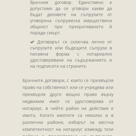
брачния договор. Единствено е
допустимо да се уговори какви да
бъдат дяловете на съпрузите от
уговорена съпружеска имуществена
общност при прекратяването й
поради смърт.
Договорът се сключва лично от
съпрузите или бъдещите съпрузи в
писмена форма с нотариално
удостоверяване на съдържанието и
на подписите на страните.
Брачните договори, с които се прехвърля
право на собственост или се учредява или
прехвърля друго вещно право върху
недвижим имот се удостоверява от
нотариус, в чийто район на действие е
имота. Когато имотите са няколко и в
различни райони, изборът за местна
компетентност на нотариус измежду тези