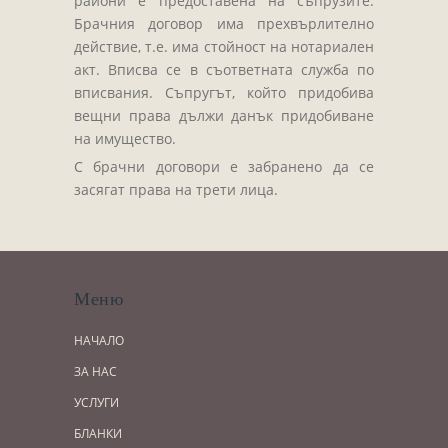
райони е предоставена на съпрузите.
Брачния договор има прехвърлително
действие, т.е. има стойност на нотариален
акт. Вписва се в съответната служба по
вписвания. Съпругът, който придобива
вещни права дължи данък придобиване
на имущество.
С брачни договори е забранено да се
засягат права на трети лица.
Меню
НАЧАЛО
ЗА НАС
УСЛУГИ
БЛАНКИ