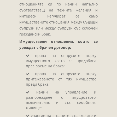
Завещания
отношенията си по начин, напълно
Изготвяне на документи
съответстващ на техните желания и
интереси. Регулират се само
Брачни договори
имуществените отношения между бъдещи
БЛАНКИ
съпрузи или между съпрузи със сключен
граждански брак.
ТАКСИ
Имуществени отношения, които се
ПОЛЕЗНА ИНФОРМАЦИЯ
уреждат с брачен договор:
КОНТАКТИ
права на съпрузите върху
имуществото, което се придобива
през време на брака;
права на съпрузите върху
притежаваното от тях имущество
преди брака;
начин на управление и
разпореждане с имуществото,
включително и със семейното
жилище;
участие на страните в разходите и