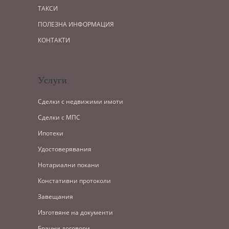
ТАКСИ
ПОЛЕЗНА ИНФОРМАЦИЯ
КОНТАКТИ
Услуги
Сделки с недвижими имоти
Сделки с МПС
Ипотеки
Удостоверявания
Нотариални покани
Констативни протоколи
Завещания
Изготвяне на документи
Брачни договори