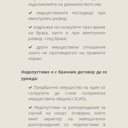
задълженията на домакинството им;
имуществените последици при
евентуален развод;
издръжка на съпрузите през време
на брака, както и при евентуален
развод- след брака;
други имуществени отношения
,които не противоречат на правните
норми;
Недопустимо е с брачния договор да се
урежда:
Предбрачно имущество на един от
съпрузите да стане съпружеска
имуществена общност (СИО).
Недопустими са разпореждания за
случай на смърт. Уговорки, които
имат характер на завещателни
разпореждания са недопустими в