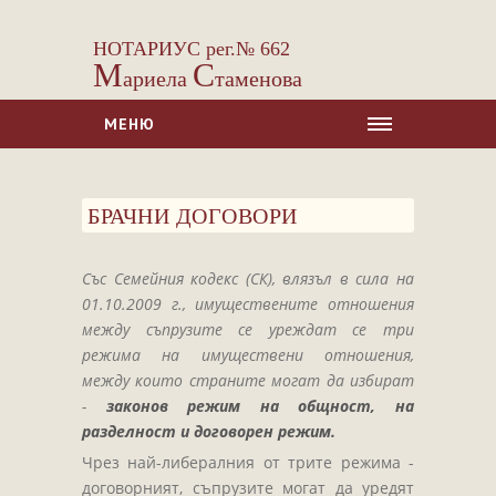
НОТАРИУС рег.№ 662
М
С
ариела
таменова
МЕНЮ
НАЧАЛО
БРАЧНИ ДОГОВОРИ
ЗА НАС
УСЛУГИ
Със Семейния кодекс (СК), влязъл в сила на
Сделки с недвижими имоти
01.10.2009 г., имуществените отношения
Сделки с МПС
между съпрузите се уреждат се три
режима на имуществени отношения,
Ипотеки
между които страните могат да избират
Удостоверявания
-
законов режим на общност, на
Нотариални покани
разделност и договорен режим.
Чрез най-либералния от трите режима -
Констативни протоколи
договорният, съпрузите могат да уредят