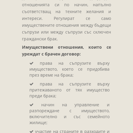
Завещания
отношенията си по начин, напълно
Изготвяне на документи
съответстващ на техните желания и
интереси. Регулират се само
Брачни договори
имуществените отношения между бъдещи
БЛАНКИ
съпрузи или между съпрузи със сключен
граждански брак.
ТАКСИ
Имуществени отношения, които се
ПОЛЕЗНА ИНФОРМАЦИЯ
уреждат с брачен договор:
КОНТАКТИ
права на съпрузите върху
имуществото, което се придобива
през време на брака;
права на съпрузите върху
притежаваното от тях имущество
преди брака;
начин на управление и
разпореждане с имуществото,
включително и със семейното
жилище;
участие на страните в разходите и