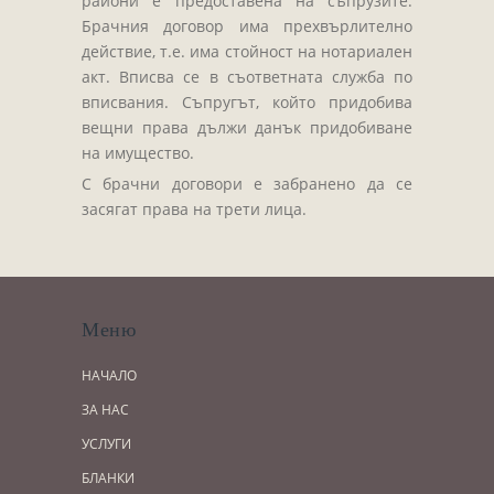
райони е предоставена на съпрузите.
Брачния договор има прехвърлително
действие, т.е. има стойност на нотариален
акт. Вписва се в съответната служба по
вписвания. Съпругът, който придобива
вещни права дължи данък придобиване
на имущество.
С брачни договори е забранено да се
засягат права на трети лица.
Меню
НАЧАЛО
ЗА НАС
УСЛУГИ
БЛАНКИ