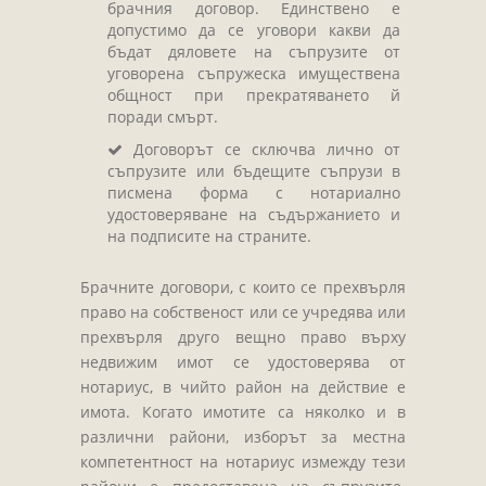
брачния договор. Единствено е
допустимо да се уговори какви да
бъдат дяловете на съпрузите от
уговорена съпружеска имуществена
общност при прекратяването й
поради смърт.
Договорът се сключва лично от
съпрузите или бъдещите съпрузи в
писмена форма с нотариално
удостоверяване на съдържанието и
на подписите на страните.
Брачните договори, с които се прехвърля
право на собственост или се учредява или
прехвърля друго вещно право върху
недвижим имот се удостоверява от
нотариус, в чийто район на действие е
имота. Когато имотите са няколко и в
различни райони, изборът за местна
компетентност на нотариус измежду тези