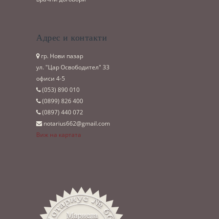
Адрес и контакти
гр. Нови пазар
ул. "Цар Освободител" 33
офиси 4-5
(053)­ 890 010
(0899)­ 826 400
(0897)­ 440 072
notarius662@gmail.com
Виж на картата