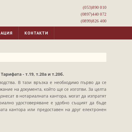
(053)­890 010
(0897)­440 072
(0899)­826 400
МАЦИЯ
КОНТАКТИ
рифата - т.19, т.20а и т.20б.
одства. В тази връзка е необходимо първо да се
жание на докумeнта, който ще се изготви. За целта
онесат в нотариалната кантора, могат да изпратят
ариално удостоверяване е удобно същият да бъде
ата кантора или предоставен на друг електронен