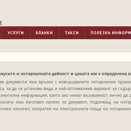
а
УСЛУГИ
БЛАНКИ
ТАКСИ
ПОЛЕЗНА ИНФОР
усите и нотариалната дейност и цената им е определена в Та
ове документи във връзка с извършваните нотариални произв
а, за да се установи вида и най-оптималния вариант за съдър
лнителна информация, която ако нямат възможност лично да д
раната има изготвен проект за документ, подлежащ на нот
ртиен носител, изпратен на електронната поща на нотариалн