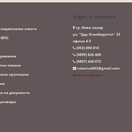
и
Адрес и контакти
гр. Нови пазар
с недвижими имоти
ул. "Цар Освободител" 33
с МПС
офиси 4-5
(053)­ 890 010
(0899)­ 826 400
ерявания
(0897)­ 440 072
лни покани
notarius662@gmail.com
ивни протоколи
Виж на картата
ия
не на документи
договори