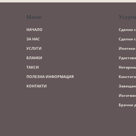
Меню
Услуг
НАЧАЛО
Сделки 
ЗА НАС
Сделки 
УСЛУГИ
Ипотеки
БЛАНКИ
Удостов
ТАКСИ
Нотариа
ПОЛЕЗНА ИНФОРМАЦИЯ
Констат
КОНТАКТИ
Завещан
Изготвя
Брачни 