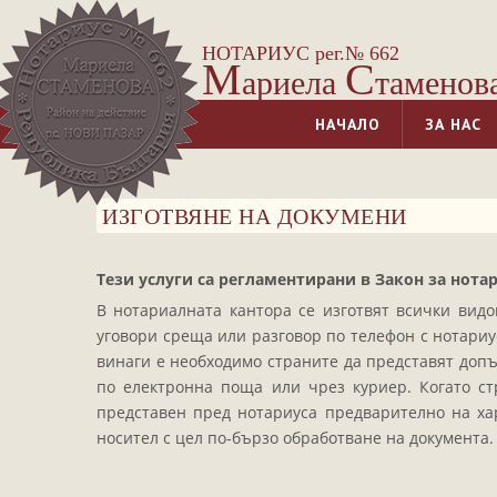
НОТАРИУС рег.№ 662
М
С
ариела
таменов
НАЧАЛО
ЗА НАС
ИЗГОТВЯНЕ НА ДОКУМЕНИ
Тези услуги са регламентирани в Закон за нотари
В нотариалната кантора се изготвят всички вид
уговори среща или разговор по телефон с нотариус
винаги е необходимо страните да представят допъ
по електронна поща или чрез куриер. Когато ст
представен пред нотариуса предварително на ха
носител с цел по-бързо обработване на документа.