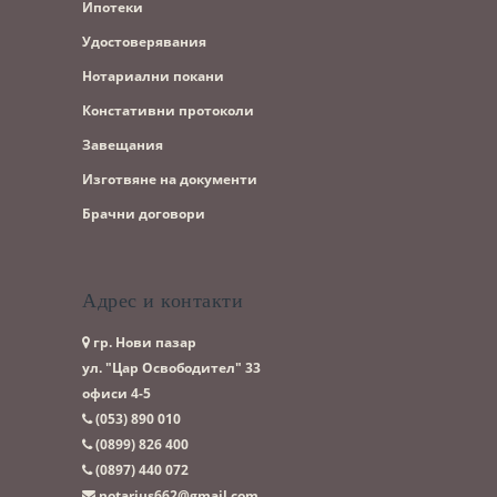
Ипотеки
Удостоверявания
Нотариални покани
Констативни протоколи
Завещания
Изготвяне на документи
Брачни договори
Адрес и контакти
гр. Нови пазар
ул. "Цар Освободител" 33
офиси 4-5
(053)­ 890 010
(0899)­ 826 400
(0897)­ 440 072
notarius662@gmail.com