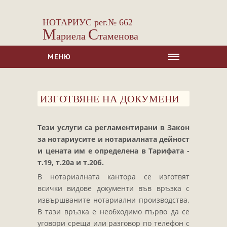
НОТАРИУС рег.№ 662
М
С
ариела
таменова
МЕНЮ
НАЧАЛО
ИЗГОТВЯНЕ НА ДОКУМЕНИ
ЗА НАС
УСЛУГИ
Тези услуги са регламентирани в Закон
Сделки с недвижими имоти
за нотариусите и нотариалната дейност
Сделки с МПС
и цената им е определена в Тарифата -
т.19, т.20а и т.20б.
Ипотеки
В нотариалната кантора се изготвят
Удостоверявания
всички видове документи във връзка с
Нотариални покани
извършваните нотариални производства.
В тази връзка е необходимо първо да се
Констативни протоколи
уговори среща или разговор по телефон с