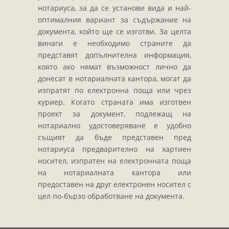
Завещания
нотариуса, за да се установи вида и най-
Изготвяне на документи
оптималния вариант за съдържание на
докумeнта, който ще се изготви. За целта
Брачни договори
винаги е необходимо страните да
БЛАНКИ
представят допълнителна информация,
която ако нямат възможност лично да
ТАКСИ
донесат в нотариалната кантора, могат да
ПОЛЕЗНА ИНФОРМАЦИЯ
изпратят по електронна поща или чрез
куриер. Когато страната има изготвен
КОНТАКТИ
проект за документ, подлежащ на
нотариално удостоверяване е удобно
същият да бъде представен пред
нотариуса предварително на хартиен
носител, изпратен на електронната поща
на нотариалната кантора или
предоставен на друг електронен носител с
цел по-бързо обработване на документа.