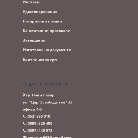
Ипотеки
Удостоверявания
Нотариални покани
Констативни протоколи
Завещания
Изготвяне на документи
Брачни договори
Адрес и контакти
гр. Нови пазар
ул. "Цар Освободител" 33
офиси 4-5
(053)­ 890 010
(0899)­ 826 400
(0897)­ 440 072
notarius662@gmail.com