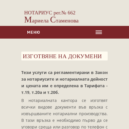
НОТАРИУС рег.№ 662
М
С
ариела
таменова
МЕНЮ
НАЧАЛО
ИЗГОТВЯНЕ НА ДОКУМЕНИ
ЗА НАС
УСЛУГИ
Тези услуги са регламентирани в Закон
Сделки с недвижими имоти
за нотариусите и нотариалната дейност
Сделки с МПС
и цената им е определена в Тарифата -
т.19, т.20а и т.20б.
Ипотеки
В нотариалната кантора се изготвят
Удостоверявания
всички видове документи във връзка с
Нотариални покани
извършваните нотариални производства.
В тази връзка е необходимо първо да се
Констативни протоколи
уговори среща или разговор по телефон с