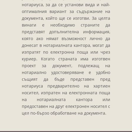
Завещания
нотариуса, за да се установи вида и най-
Изготвяне на документи
оптималния вариант за съдържание на
докумeнта, който ще се изготви. За целта
Брачни договори
винаги е необходимо страните да
БЛАНКИ
представят допълнителна информация,
която ако нямат възможност лично да
ТАКСИ
донесат в нотариалната кантора, могат да
ПОЛЕЗНА ИНФОРМАЦИЯ
изпратят по електронна поща или чрез
куриер. Когато страната има изготвен
КОНТАКТИ
проект за документ, подлежащ на
нотариално удостоверяване е удобно
същият да бъде представен пред
нотариуса предварително на хартиен
носител, изпратен на електронната поща
на нотариалната кантора или
предоставен на друг електронен носител с
цел по-бързо обработване на документа.