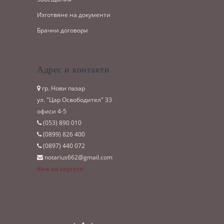
Изготвяне на документи
Брачни договори
Адрес и контакти
гр. Нови пазар
ул. "Цар Освободител" 33
офиси 4-5
(053)­ 890 010
(0899)­ 826 400
(0897)­ 440 072
notarius662@gmail.com
Виж на картата