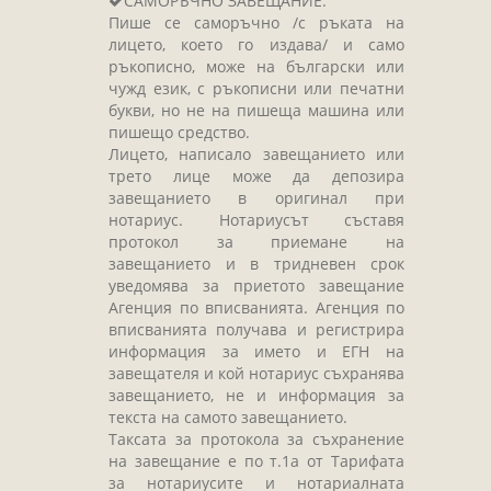
САМОРЪЧНО ЗАВЕЩАНИЕ:
Завещания
Пише се саморъчно /с ръката на
Изготвяне на документи
лицето, което го издава/ и само
ръкописно, може на български или
Брачни договори
чужд език, с ръкописни или печатни
БЛАНКИ
букви, но не на пишеща машина или
пишещо средство.
ТАКСИ
Лицето, написало завещанието или
трето лице може да депозира
ПОЛЕЗНА ИНФОРМАЦИЯ
завещанието в оригинал при
нотариус. Нотариусът съставя
КОНТАКТИ
протокол за приемане на
завещанието и в тридневен срок
уведомява за приетото завещание
Агенция по вписванията. Агенция по
вписванията получава и регистрира
информация за името и ЕГН на
завещателя и кой нотариус съхранява
завещанието, не и информация за
текста на самото завещанието.
Таксата за протокола за съхранение
на завещание е по т.1а от Тарифата
за нотариусите и нотариалната