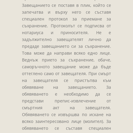
Завещанието се поставя в плик, който се
запечатва и върху него се съставя
специален протокол за приемане за
съхранение. Протоколът се подписва от
нотариуса и приносителя. Не е
задължително завещателят лично да
предаде завещанието си за съхранение.
Това може да направи всяко едно лице.
Веднъж прието за съхранение, обаче,
саморъчното завещание може да бъде
оттеглено само от завещателя. При смърт
на завещателя се пристъпва към
обявяване на завещанието. За
обявяването е необходимо да се
представи препис-извлечение от
смъртния акт на завещателя.
Обявяването се извършва по искане на
всяко заинтересовано лице (молител). За
обявяването се съставя специален