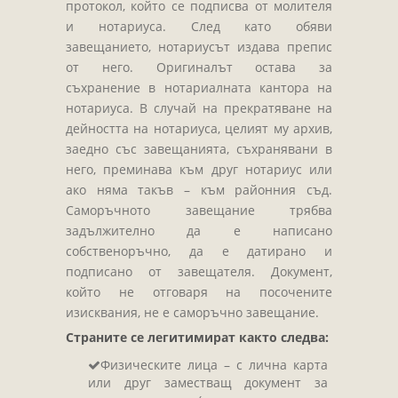
протокол, който се подписва от молителя
и нотариуса. След като обяви
завещанието, нотариусът издава препис
от него. Оригиналът остава за
съхранение в нотариалната кантора на
нотариуса. В случай на прекратяване на
дейността на нотариуса, целият му архив,
заедно със завещанията, съхранявани в
него, преминава към друг нотариус или
ако няма такъв – към районния съд.
Саморъчното завещание трябва
задължително да е написано
собственоръчно, да е датирано и
подписано от завещателя. Документ,
който не отговаря на посочените
изисквания, не е саморъчно завещание.
Страните се легитимират както следва:
Физическите лица – с лична карта
или друг заместващ документ за