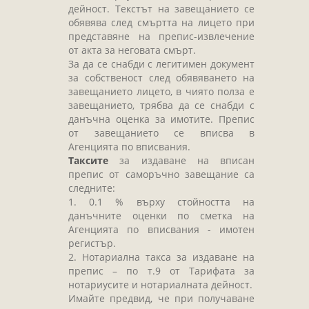
дейност. Текстът на завещанието се
обявява след смъртта на лицето при
представяне на препис-извлечение
от акта за неговата смърт.
За да се снабди с легитимен документ
за собственост след обявяването на
завещанието лицето, в чиято полза е
завещанието, трябва да се снабди с
данъчна оценка за имотите. Препис
от завещанието се вписва в
Агенцията по вписвания.
Таксите
за издаване на вписан
препис от саморъчно завещание са
следните:
1. 0.1 % върху стойността на
данъчните оценки по сметка на
Агенцията по вписвания - имотен
регистър.
2. Нотариална такса за издаване на
препис – по т.9 от Тарифата за
нотариусите и нотариалната дейност.
Имайте предвид, че при получаване