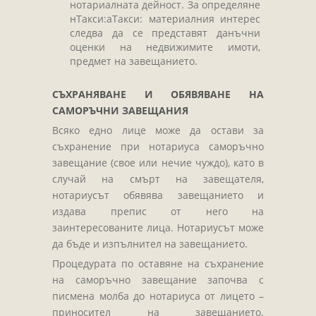
нотариалната дейност. За определяне
нТакси:аТакси: материалния интерес
следва да се представят данъчни
оценки на недвижимите имоти,
предмет на завещанието.
СЪХРАНЯВАНЕ И ОБЯВЯВАНЕ НА
САМОРЪЧНИ ЗАВЕЩАНИЯ
Всяко едно лице може да остави за
съхранение при нотариуса саморъчно
завещание (свое или нечие чуждо), като в
случай на смърт на завещателя,
нотариусът обявява завещанието и
издава препис от него на
заинтересованите лица. Нотариусът може
да бъде и изпълнител на завещанието.
Процедурата по оставяне на съхранение
на саморъчно завещание започва с
писмена молба до нотариуса от лицето –
приносител на завещанието.