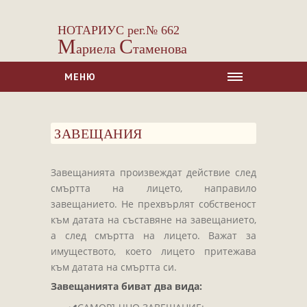
НОТАРИУС рег.№ 662
М
С
ариела
таменова
МЕНЮ
НАЧАЛО
ЗАВЕЩАНИЯ
ЗА НАС
УСЛУГИ
Завещанията произвеждат действие след
Сделки с недвижими имоти
смъртта на лицето, направило
Сделки с МПС
завещанието. Не прехвърлят собственост
към датата на съставяне на завещанието,
Ипотеки
а след смъртта на лицето. Важат за
Удостоверявания
имуществото, което лицето притежава
Нотариални покани
към датата на смъртта си.
Завещанията биват два вида:
Констативни протоколи