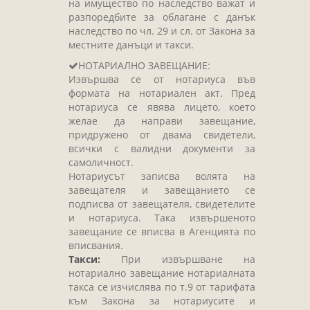
на имущество по наследство важат и
разпоредбите за облагане с данък
наследство по чл. 29 и сл. от Закона за
местните данъци и такси.
НОТАРИАЛНО ЗАВЕЩАНИЕ:
Извършва се от нотариуса във
формата на нотариален акт. Пред
нотариуса се явява лицето, което
желае да направи завещание,
придружено от двама свидетели,
всички с валидни документи за
самоличност.
Нотариусът записва волята на
завещателя и завещанието се
подписва от завещателя, свидетелите
и нотариуса. Така извършеното
завещание се вписва в Агенцията по
вписвания.
Такси:
При извършване на
нотариално завещание нотариалната
такса се изчислява по т.9 от тарифата
към Закона за нотариусите и