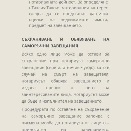
нотариалната дейност. За определяне
нТакси:аТакси: материалния интерес
следва да се представят данъчни
оценки на недвижимите имоти,
предмет на завещанието.
СЪХРАНЯВАНЕ И ОБЯВЯВАНЕ НА
САМОРЪЧНИ ЗАВЕЩАНИЯ
Всяко едно лице може да остави за
съхранение при нотариуса саморъчно
завещание (свое или нечие чуждо), като в
случай на смърт на завещателя,
нотариусът обявява завещанието и
издава препис от него на
заинтересованите лица. Нотариусът може
да бъде и изпълнител на завещанието.
Процедурата по оставяне на съхранение
на саморъчно завещание започва с
писмена молба до нотариуса от лицето –
приносител на завещанието.