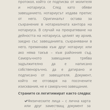
протокол, който се подписва от молителя
и нотариуса. След като обяви
завещанието, нотариусът издава препис
от него. Оригиналът остава за
съхранение в нотариалната кантора на
нотариуса. В случай на прекратяване на
дейността на нотариуса, целият му архив,
заедно със завещанията, съхранявани в
него, преминава към друг нотариус или
ако няма такъв – към районния съд.
Саморъчното завещание трябва
задължително да е написано
собственоръчно, да е датирано и
подписано от завещателя. Документ,
който не отговаря на посочените
изисквания, не е саморъчно завещание.
Страните се легитимират както следва:
Физическите лица – с лична карта
или друг заместващ документ за