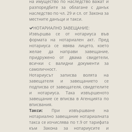
на имущество по наследство важат и
разпоредбите за облагане с данък
наследство по чл. 29 и сл. от Закона за
местните данъци и такси.
НОТАРИАЛНО ЗАВЕЩАНИЕ:
Извършва се от нотариуса във
формата на нотариален акт. Пред
нотариуса се явява лицето, което
желае да направи завещание,
придружено от двама свидетели,
всички с валидни документи за
самоличност.
Нотариусът записва волята на
завещателя и завещанието се
подписва от завещателя, свидетелите
и нотариуса. Така извършеното
завещание се вписва в Агенцията по
вписвания.
Такси:
При извършване на
нотариално завещание нотариалната
такса се изчислява по т.9 от тарифата
към Закона за нотариусите и