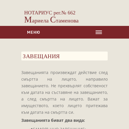
НОТАРИУС рег.№ 662
М
С
ариела
таменова
МЕНЮ
НАЧАЛО
ЗАВЕЩАНИЯ
ЗА НАС
УСЛУГИ
Завещанията произвеждат действие след
Сделки с недвижими имоти
смъртта на лицето, направило
Сделки с МПС
завещанието. Не прехвърлят собственост
към датата на съставяне на завещанието,
Ипотеки
а след смъртта на лицето. Важат за
Удостоверявания
имуществото, което лицето притежава
Нотариални покани
към датата на смъртта си.
Завещанията биват два вида:
Констативни протоколи