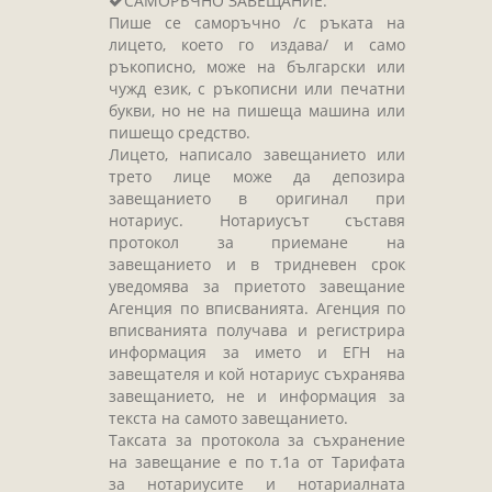
САМОРЪЧНО ЗАВЕЩАНИЕ:
Завещания
Пише се саморъчно /с ръката на
Изготвяне на документи
лицето, което го издава/ и само
ръкописно, може на български или
Брачни договори
чужд език, с ръкописни или печатни
БЛАНКИ
букви, но не на пишеща машина или
пишещо средство.
ТАКСИ
Лицето, написало завещанието или
трето лице може да депозира
ПОЛЕЗНА ИНФОРМАЦИЯ
завещанието в оригинал при
нотариус. Нотариусът съставя
КОНТАКТИ
протокол за приемане на
завещанието и в тридневен срок
уведомява за приетото завещание
Агенция по вписванията. Агенция по
вписванията получава и регистрира
информация за името и ЕГН на
завещателя и кой нотариус съхранява
завещанието, не и информация за
текста на самото завещанието.
Таксата за протокола за съхранение
на завещание е по т.1а от Тарифата
за нотариусите и нотариалната