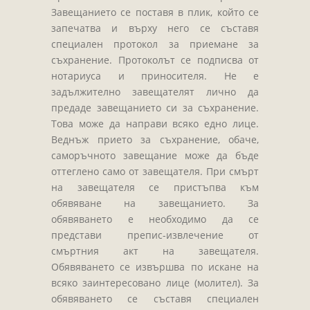
Завещанието се поставя в плик, който се
запечатва и върху него се съставя
специален протокол за приемане за
съхранение. Протоколът се подписва от
нотариуса и приносителя. Не е
задължително завещателят лично да
предаде завещанието си за съхранение.
Това може да направи всяко едно лице.
Веднъж прието за съхранение, обаче,
саморъчното завещание може да бъде
оттеглено само от завещателя. При смърт
на завещателя се пристъпва към
обявяване на завещанието. За
обявяването е необходимо да се
представи препис-извлечение от
смъртния акт на завещателя.
Обявяването се извършва по искане на
всяко заинтересовано лице (молител). За
обявяването се съставя специален