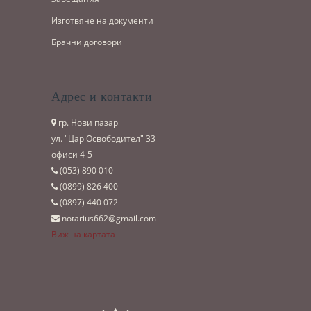
Изготвяне на документи
Брачни договори
Адрес и контакти
гр. Нови пазар
ул. "Цар Освободител" 33
офиси 4-5
(053)­ 890 010
(0899)­ 826 400
(0897)­ 440 072
notarius662@gmail.com
Виж на картата