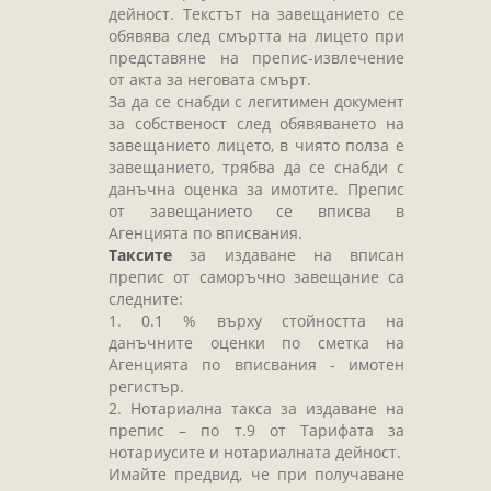
дейност. Текстът на завещанието се
обявява след смъртта на лицето при
представяне на препис-извлечение
от акта за неговата смърт.
За да се снабди с легитимен документ
за собственост след обявяването на
завещанието лицето, в чиято полза е
завещанието, трябва да се снабди с
данъчна оценка за имотите. Препис
от завещанието се вписва в
Агенцията по вписвания.
Таксите
за издаване на вписан
препис от саморъчно завещание са
следните:
1. 0.1 % върху стойността на
данъчните оценки по сметка на
Агенцията по вписвания - имотен
регистър.
2. Нотариална такса за издаване на
препис – по т.9 от Тарифата за
нотариусите и нотариалната дейност.
Имайте предвид, че при получаване