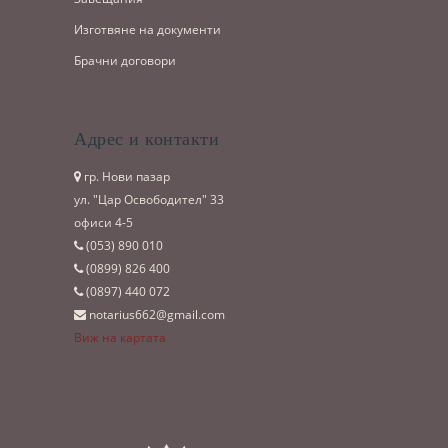
Изготвяне на документи
Брачни договори
Адрес и контакти
гр. Нови пазар
ул. "Цар Освободител" 33
офиси 4-5
(053)­ 890 010
(0899)­ 826 400
(0897)­ 440 072
notarius662@gmail.com
Виж на картата