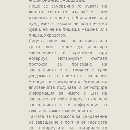
САМОРЪЧНО ЗАВЕЩАНИЕ:
Завещания
Пише се саморъчно /с ръката на
Изготвяне на документи
лицето, което го издава/ и само
ръкописно, може на български или
Брачни договори
чужд език, с ръкописни или печатни
БЛАНКИ
букви, но не на пишеща машина или
пишещо средство.
ТАКСИ
Лицето, написало завещанието или
трето лице може да депозира
ПОЛЕЗНА ИНФОРМАЦИЯ
завещанието в оригинал при
нотариус. Нотариусът съставя
КОНТАКТИ
протокол за приемане на
завещанието и в тридневен срок
уведомява за приетото завещание
Агенция по вписванията. Агенция по
вписванията получава и регистрира
информация за името и ЕГН на
завещателя и кой нотариус съхранява
завещанието, не и информация за
текста на самото завещанието.
Таксата за протокола за съхранение
на завещание е по т.1а от Тарифата
за нотариусите и нотариалната