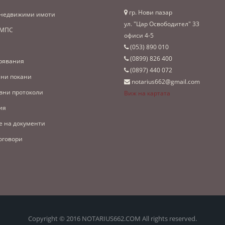
гр. Нови пазар
 недвижими имоти
ул. "Цар Освободител" 33
 МПС
офиси 4-5
(053)­ 890 010
(0899)­ 826 400
рявания
(0897)­ 440 072
ни покани
notarius662@gmail.com
вни протоколи
Виж на картата
ия
е на документи
оговори
Copyright © 2016 NOTARIUS662.COM All rights reserved.