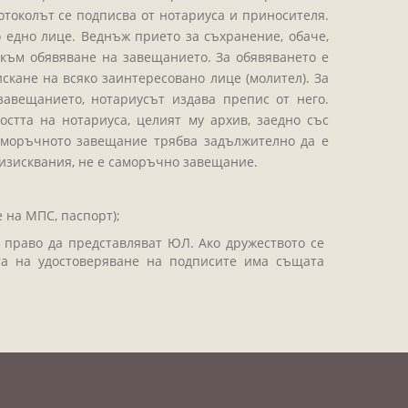
отоколът се подписва от нотариуса и приносителя.
 едно лице. Веднъж прието за съхранение, обаче,
към обявяване на завещанието. За обявяването е
кане на всяко заинтересовано лице (молител). За
завещанието, нотариусът издава препис от него.
стта на нотариуса, целият му архив, заедно със
Саморъчното завещание трябва задължително да е
 изисквания, не е саморъчно завещание.
 на МПС, паспорт);
 право да представляват ЮЛ. Ако дружеството се
та на удостоверяване на подписите има същата