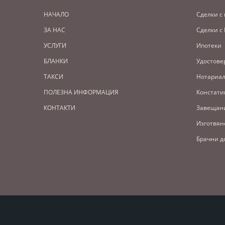
НАЧАЛО
Сделки с
ЗА НАС
Сделки с
УСЛУГИ
Ипотеки
БЛАНКИ
Удостове
ТАКСИ
Нотариал
ПОЛЕЗНА ИНФОРМАЦИЯ
Констати
КОНТАКТИ
Завещан
Изготвян
Брачни д