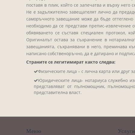
поставя в плик, който се запечатва и върху него
Не е задължително завещателят лично да предаде
саморъчното завещание може да бъде оттеглено 
необходимо да се представи препис-извлечение о
обявяването се съставя специален протокол, ко
Оригиналът остава за съхранение в нотариалнат
завещанията, съхранявани в него, преминава къ
написано собственоръчно, да е датирано и подпис
Страните се легитимират както следва:
Физическите лица – с лична карта или друг з
Юридическите лица- нотариуса служебно изв
представляват от пълномощник, пълномощно
представителна власт.
Меню
Услуг