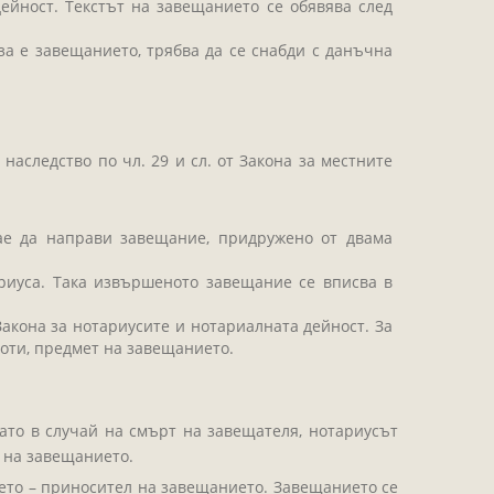
ейност. Текстът на завещанието се обявява след
за е завещанието, трябва да се снабди с данъчна
аследство по чл. 29 и сл. от Закона за местните
лае да направи завещание, придружено от двама
риуса. Така извършеното завещание се вписва в
акона за нотариусите и нотариалната дейност. За
оти, предмет на завещанието.
ато в случай на смърт на завещателя, нотариусът
 на завещанието.
ето – приносител на завещанието. Завещанието се