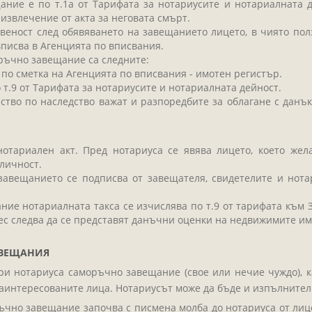
ание е по т.1а от Тарифата за нотариусите и нотариалната д
извлечение от акта за неговата смърт.
твеност след обявяването на завещанието лицето, в чиято пол
вписва в Агенцията по вписвания.
ръчно завещание са следните:
 по сметка на Агенцията по вписвания - имотен регистър.
о т.9 от Тарифата за нотариусите и нотариалната дейност.
во по наследство важат и разпоредбите за облагане с данък н
отариален акт. Пред нотариуса се явява лицето, което же
оличност.
завещанието се подписва от завещателя, свидетелите и нота
е нотариалната такса се изчислява по т.9 от тарифата към З
ес следва да се представят данъчни оценки на недвижимите им
АВЕЩАНИЯ
ри нотариуса саморъчно завещание (свое или нечие чуждо), к
заинтересованите лица. Нотариусът може да бъде и изпълнител
ъчно завещание започва с писмена молба до нотариуса от лиц