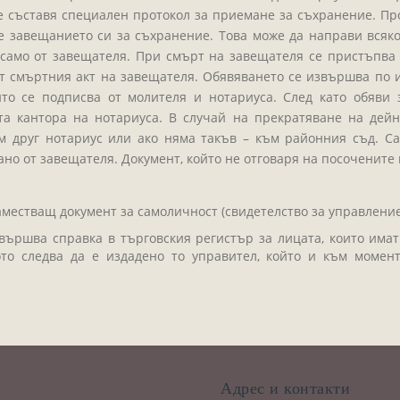
 се съставя специален протокол за приемане за съхранение. Пр
 завещанието си за съхранение. Това може да направи всяко
само от завещателя. При смърт на завещателя се пристъпва 
т смъртния акт на завещателя. Обявяването се извършва по ис
йто се подписва от молителя и нотариуса. След като обяви 
а кантора на нотариуса. В случай на прекратяване на дейно
м друг нотариус или ако няма такъв – към районния съд. 
ано от завещателя. Документ, който не отговаря на посочените
аместващ документ за самоличност (свидетелство за управление
ършва справка в търговския регистър за лицата, които имат
то следва да е издадено то управител, който и към момен
и
Адрес и контакти