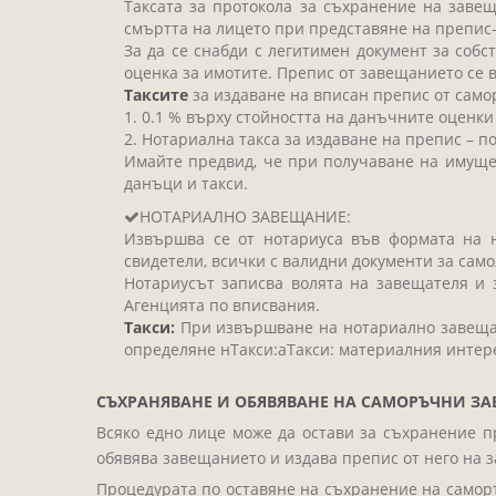
Таксата за протокола за съхранение на завещ
смъртта на лицето при представяне на препис-
За да се снабди с легитимен документ за собс
оценка за имотите. Препис от завещанието се 
Таксите
за издаване на вписан препис от само
1. 0.1 % върху стойността на данъчните оценки
2. Нотариална такса за издаване на препис – п
Имайте предвид, че при получаване на имущест
данъци и такси.
НОТАРИАЛНО ЗАВЕЩАНИЕ:
Извършва се от нотариуса във формата на н
свидетели, всички с валидни документи за сам
Нотариусът записва волята на завещателя и 
Агенцията по вписвания.
Такси:
При извършване на нотариално завещани
определяне нТакси:аТакси: материалния интер
СЪХРАНЯВАНЕ И ОБЯВЯВАНЕ НА САМОРЪЧНИ З
Всяко едно лице може да остави за съхранение п
обявява завещанието и издава препис от него на 
Процедурата по оставяне на съхранение на самор