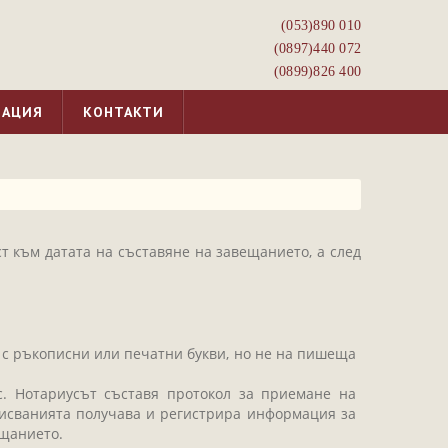
(053)­890 010
(0897)­440 072
(0899)­826 400
МАЦИЯ
КОНТАКТИ
 към датата на съставяне на завещанието, а след
, с ръкописни или печатни букви, но не на пишеща
. Нотариусът съставя протокол за приемане на
писванията получава и регистрира информация за
ещанието.