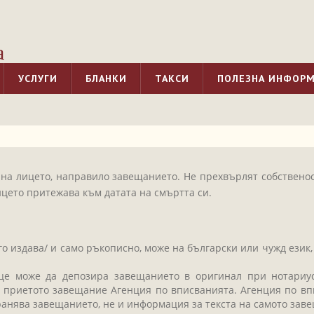
а
УСЛУГИ
БЛАНКИ
ТАКСИ
ПОЛЕЗНА ИНФОР
на лицето, направило завещанието. Не прехвърлят собственост
ицето притежава към датата на смъртта си.
го издава/ и само ръкописно, може на български или чужд език
це може да депозира завещанието в оригинал при нотариус
а приетото завещание Агенция по вписванията. Агенция по в
ранява завещанието, не и информация за текста на самото зав