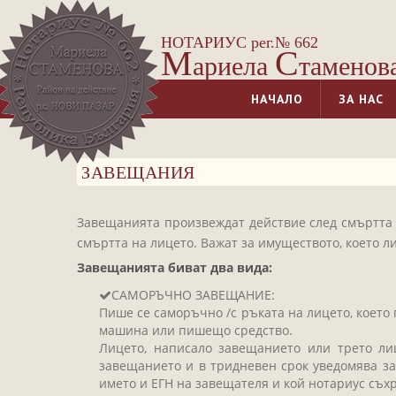
НОТАРИУС рег.№ 662
М
С
ариела
таменов
НАЧАЛО
ЗА НАС
ЗАВЕЩАНИЯ
Завещанията произвеждат действие след смъртта 
смъртта на лицето. Важат за имуществото, което л
Завещанията биват два вида:
САМОРЪЧНО ЗАВЕЩАНИЕ:
Пише се саморъчно /с ръката на лицето, което 
машина или пишещо средство.
Лицето, написало завещанието или трето ли
завещанието и в тридневен срок уведомява з
името и ЕГН на завещателя и кой нотариус съх