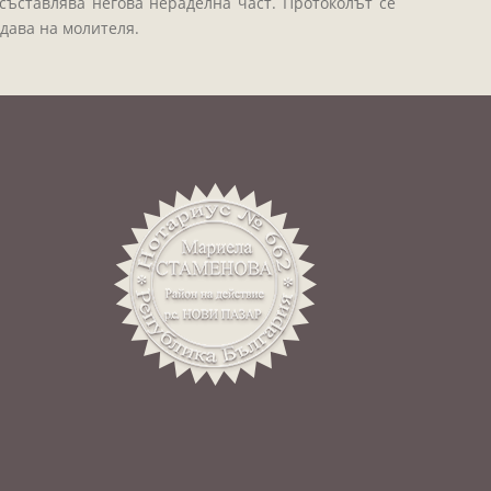
съставлява негова нераделна част. Протоколът се
едава на молителя.