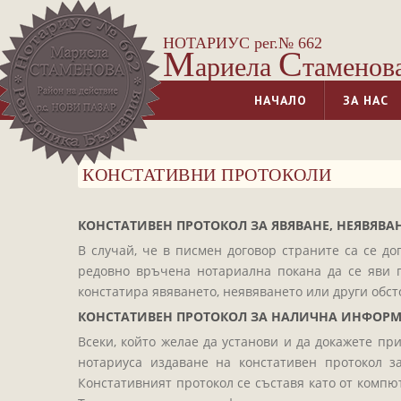
НОТАРИУС рег.№ 662
М
С
ариела
таменов
НАЧАЛО
ЗА НАС
КОНСТАТИВНИ ПРОТОКОЛИ
КОНСТАТИВЕН ПРОТОКОЛ ЗА ЯВЯВАНЕ, НЕЯВЯВА
В случай, че в писмен договор страните са се до
редовно връчена нотариална покана да се яви пр
констатира явяването, неявяването или други обсто
КОНСТАТИВЕН ПРОТОКОЛ ЗА НАЛИЧНА ИНФОРМ
Всеки, който желае да установи и да докажете п
нотариуса издаване на констативен протокол 
Констативният протокол се съставя като от комп