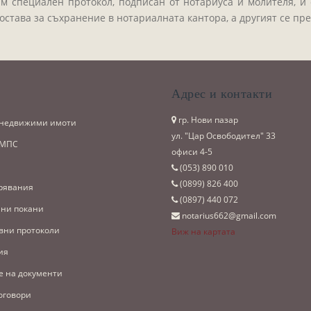
 специален протокол, подписан от нотариуса и молителя, и 
 остава за съхранение в нотариалната кантора, а другият се пр
и
Адрес и контакти
гр. Нови пазар
 недвижими имоти
ул. "Цар Освободител" 33
 МПС
офиси 4-5
(053)­ 890 010
(0899)­ 826 400
рявания
(0897)­ 440 072
ни покани
notarius662@gmail.com
вни протоколи
Виж на картата
ия
е на документи
оговори