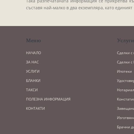
Така разпечатаната информация се прикрепва към
съставя най-малко в два екземпляра, като единият
Меню
Услуг
НАЧАЛО
Сделки с
ЗА НАС
Сделки с
УСЛУГИ
Ипотеки
БЛАНКИ
Удостове
ТАКСИ
Нотариал
ПОЛЕЗНА ИНФОРМАЦИЯ
Констати
КОНТАКТИ
Завещан
Изготвян
Брачни д