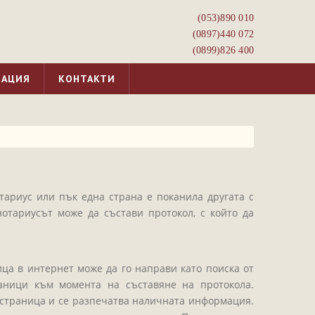
(053)­890 010
(0897)­440 072
(0899)­826 400
МАЦИЯ
КОНТАКТИ
отариус или пък една страна е поканила другата с
нотариусът може да състави протокол, с който да
ца в интернет може да го направи като поиска от
аници към момента на съставяне на протокола.
 страница и се разпечатва наличната информация.