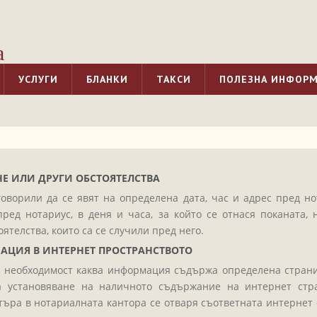
а
УСЛУГИ
БЛАНКИ
ТАКСИ
ПОЛЕЗНА ИНФОР
НЕ ИЛИ ДРУГИ ОБСТОЯТЕЛСТВА
говорили да се явят на определена дата, час и адрес пред н
ед нотариус, в деня и часа, за който се отнася поканата, 
ятелства, които са се случили пред него.
АЦИЯ В ИНТЕРНЕТ ПРОСТРАНСТВОТО
ри необходимост каква информация съдържа определена страни
за установяване на наличното съдържание на интернет стр
ютъра в нотариалната кантора се отваря съответната интернет