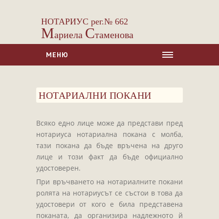
НОТАРИУС рег.№ 662
М
С
ариела
таменова
МЕНЮ
НАЧАЛО
НОТАРИАЛНИ ПОКАНИ
ЗА НАС
УСЛУГИ
Всяко едно лице може да представи пред
Сделки с недвижими имоти
нотариуса нотариална покана с молба,
Сделки с МПС
тази покана да бъде връчена на друго
лице и този факт да бъде официално
Ипотеки
удостоверен.
Удостоверявания
При връчването на нотариалните покани
Нотариални покани
ролята на нотариусът се състои в това да
удостовери от кого е била представена
Констативни протоколи
поканата, да организира надлежното й