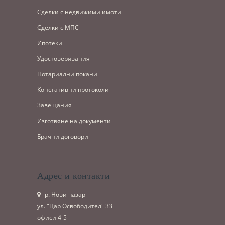
Сделки с недвижими имоти
Сделки с МПС
Ипотеки
Удостоверявания
Нотариални покани
Констативни протоколи
Завещания
Изготвяне на документи
Брачни договори
Адрес и контакти
гр. Нови пазар
ул. "Цар Освободител" 33
офиси 4-5