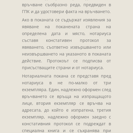
Завещания
връчване съобразно реда, предвиден в
Изготвяне на документи
ГПК и да удостовери факта на връчването.
Брачни договори
Ако в поканата се съдържат изявления за
явяване на поканената страна на
БЛАНКИ
определена дата и място, нотариуса
съставя констативен протокол за
ТАКСИ
явяването, съответно извършването или
ПОЛЕЗНА ИНФОРМАЦИЯ
неизвършването на указаното в поканата
действие. Протокоът се подписва от
КОНТАКТИ
присъстващите страни и от нотариуса.
Нотариалната покана се представя пред
нотариуса в не по-малко от три
екземпляра. Един, надлежно оформен след
връчването се връща на изпращащото
лице, втория екземпляр се връчва на
адресата, до който е изпратена, третия
екземпляр, надлежно оформен заедно с
констативния протокол се подреждат в
специална книга и се съхранява при