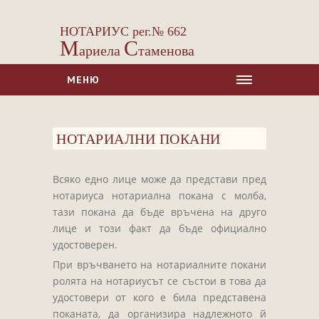
НОТАРИУС рег.№ 662
М
С
ариела
таменова
МЕНЮ
НАЧАЛО
НОТАРИАЛНИ ПОКАНИ
ЗА НАС
УСЛУГИ
Всяко едно лице може да представи пред
Сделки с недвижими имоти
нотариуса нотариална покана с молба,
Сделки с МПС
тази покана да бъде връчена на друго
лице и този факт да бъде официално
Ипотеки
удостоверен.
Удостоверявания
При връчването на нотариалните покани
Нотариални покани
ролята на нотариусът се състои в това да
удостовери от кого е била представена
Констативни протоколи
поканата, да организира надлежното й