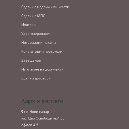
Сделки с недвижими имоти
Сделки с МПС
Ипотеки
Удостоверявания
Нотариални покани
Констативни протоколи
Завещания
Изготвяне на документи
Брачни договори
Адрес и контакти
гр. Нови пазар
ул. "Цар Освободител" 33
офиси 4-5