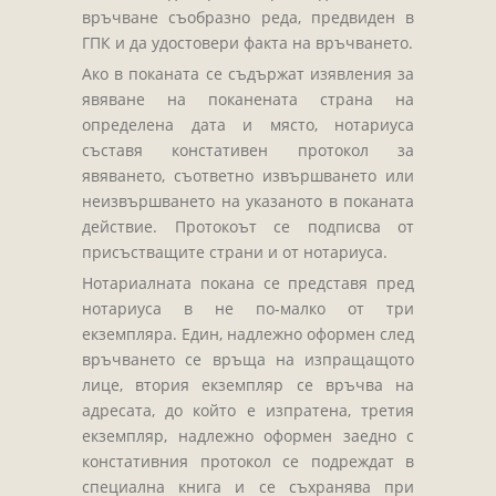
Завещания
връчване съобразно реда, предвиден в
Изготвяне на документи
ГПК и да удостовери факта на връчването.
Брачни договори
Ако в поканата се съдържат изявления за
явяване на поканената страна на
БЛАНКИ
определена дата и място, нотариуса
съставя констативен протокол за
ТАКСИ
явяването, съответно извършването или
ПОЛЕЗНА ИНФОРМАЦИЯ
неизвършването на указаното в поканата
действие. Протокоът се подписва от
КОНТАКТИ
присъстващите страни и от нотариуса.
Нотариалната покана се представя пред
нотариуса в не по-малко от три
екземпляра. Един, надлежно оформен след
връчването се връща на изпращащото
лице, втория екземпляр се връчва на
адресата, до който е изпратена, третия
екземпляр, надлежно оформен заедно с
констативния протокол се подреждат в
специална книга и се съхранява при