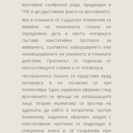
Завещания
връчване съобразно реда, предвиден в
Изготвяне на документи
ГПК и да удостовери факта на връчването.
Брачни договори
Ако в поканата се съдържат изявления за
явяване на поканената страна на
БЛАНКИ
определена дата и място, нотариуса
съставя констативен протокол за
ТАКСИ
явяването, съответно извършването или
ПОЛЕЗНА ИНФОРМАЦИЯ
неизвършването на указаното в поканата
действие. Протокоът се подписва от
КОНТАКТИ
присъстващите страни и от нотариуса.
Нотариалната покана се представя пред
нотариуса в не по-малко от три
екземпляра. Един, надлежно оформен след
връчването се връща на изпращащото
лице, втория екземпляр се връчва на
адресата, до който е изпратена, третия
екземпляр, надлежно оформен заедно с
констативния протокол се подреждат в
специална книга и се съхранява при