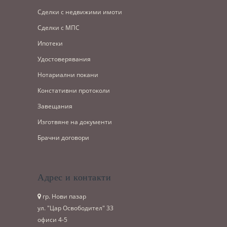
Сделки с недвижими имоти
Сделки с МПС
Ипотеки
Удостоверявания
Нотариални покани
Констативни протоколи
Завещания
Изготвяне на документи
Брачни договори
Адрес и контакти
гр. Нови пазар
ул. "Цар Освободител" 33
офиси 4-5