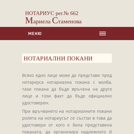
НОТАРИУС рег.№ 662
М
С
ариела
таменова
МЕНЮ
НАЧАЛО
НОТАРИАЛНИ ПОКАНИ
ЗА НАС
УСЛУГИ
Всяко едно лице може да представи пред
Сделки с недвижими имоти
нотариуса нотариална покана с молба,
Сделки с МПС
тази покана да бъде връчена на друго
лице и този факт да бъде официално
Ипотеки
удостоверен.
Удостоверявания
При връчването на нотариалните покани
Нотариални покани
ролята на нотариусът се състои в това да
удостовери от кого е била представена
Констативни протоколи
поканата, да организира надлежното й