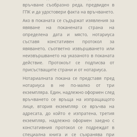
Завещания
връчване съобразно реда, предвиден в
Изготвяне на документи
ГПК и да удостовери факта на връчването.
Брачни договори
Ако в поканата се съдържат изявления за
явяване на поканената страна на
БЛАНКИ
определена дата и място, нотариуса
съставя констативен протокол за
ТАКСИ
явяването, съответно извършването или
ПОЛЕЗНА ИНФОРМАЦИЯ
неизвършването на указаното в поканата
действие. Протокоът се подписва от
КОНТАКТИ
присъстващите страни и от нотариуса.
Нотариалната покана се представя пред
нотариуса в не по-малко от три
екземпляра. Един, надлежно оформен след
връчването се връща на изпращащото
лице, втория екземпляр се връчва на
адресата, до който е изпратена, третия
екземпляр, надлежно оформен заедно с
констативния протокол се подреждат в
специална книга и се съхранява при