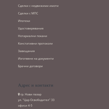
Сделки с недвижими имоти
Сделки с МПС
Ипотеки
Удостоверявания
Нотариални покани
Констативни протоколи
Завещания
Изготвяне на документи
Брачни договори
Адрес и контакти
гр. Нови пазар
ул. "Цар Освободител" 33
офиси 4-5