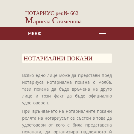
НОТАРИУС рег.№ 662
М
С
ариела
таменова
МЕНЮ
НАЧАЛО
НОТАРИАЛНИ ПОКАНИ
ЗА НАС
УСЛУГИ
Всяко едно лице може да представи пред
Сделки с недвижими имоти
нотариуса нотариална покана с молба,
Сделки с МПС
тази покана да бъде връчена на друго
лице и този факт да бъде официално
Ипотеки
удостоверен.
Удостоверявания
При връчването на нотариалните покани
Нотариални покани
ролята на нотариусът се състои в това да
удостовери от кого е била представена
Констативни протоколи
поканата, да организира надлежното й