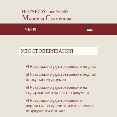
НОТАРИУС рег.№ 662
М
С
ариела
таменова
МЕНЮ
НАЧАЛО
УДОСТОВЕРЯВАНИЯ
ЗА НАС
УСЛУГИ
Нотариално удостоверяване на дата
Сделки с недвижими имоти
Нотариално удостоверяване подпис
Сделки с МПС
върху частен документ
Ипотеки
Нотариално удостоверяване на
съдържанието на частен документ
Удостоверявания
Нотариално удостоверяване
Нотариални покани
верността на преписи и извлечения
Констативни протоколи
от документи и книжа