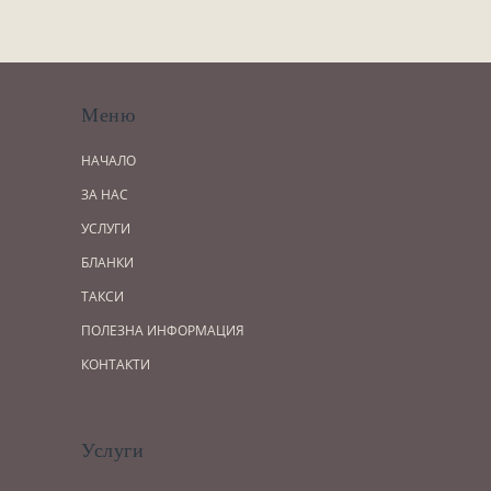
Завещания
Изготвяне на документи
Брачни договори
БЛАНКИ
Меню
ТАКСИ
НАЧАЛО
ПОЛЕЗНА ИНФОРМАЦИЯ
ЗА НАС
УСЛУГИ
КОНТАКТИ
БЛАНКИ
ТАКСИ
ПОЛЕЗНА ИНФОРМАЦИЯ
КОНТАКТИ
Услуги