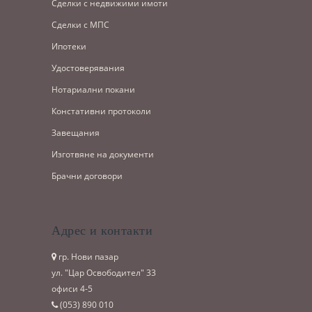
Сделки с недвижими имоти
Сделки с МПС
Ипотеки
Удостоверявания
Нотариални покани
Констативни протоколи
Завещания
Изготвяне на документи
Брачни договори
Адрес и контакти
гр. Нови пазар
ул. "Цар Освободител" 33
офиси 4-5
(053)­ 890 010