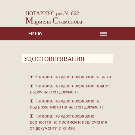
НОТАРИУС рег.№ 662
М
С
ариела
таменова
МЕНЮ
НАЧАЛО
УДОСТОВЕРЯВАНИЯ
ЗА НАС
УСЛУГИ
Нотариално удостоверяване на дата
Сделки с недвижими имоти
Нотариално удостоверяване подпис
Сделки с МПС
върху частен документ
Ипотеки
Нотариално удостоверяване на
съдържанието на частен документ
Удостоверявания
Нотариално удостоверяване
Нотариални покани
верността на преписи и извлечения
Констативни протоколи
от документи и книжа