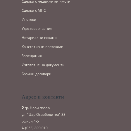
Сделки с недвижими имоти
Сделки с МПС
Ипотеки
Удостоверявания
Нотариални покани
Констативни протоколи
Завещания
Изготвяне на документи
Брачни договори
Адрес и контакти
гр. Нови пазар
ул. "Цар Освободител" 33
офиси 4-5
(053)­ 890 010