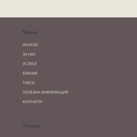
Завещания
Изготвяне на документи
Брачни договори
БЛАНКИ
Меню
ТАКСИ
НАЧАЛО
ПОЛЕЗНА ИНФОРМАЦИЯ
ЗА НАС
УСЛУГИ
КОНТАКТИ
БЛАНКИ
ТАКСИ
ПОЛЕЗНА ИНФОРМАЦИЯ
КОНТАКТИ
Услуги