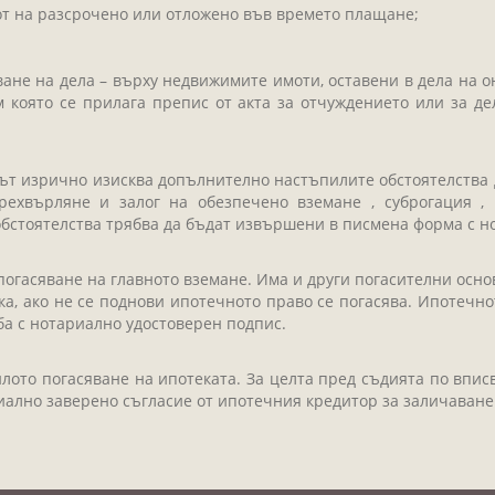
т на разсрочено или отложено във времето плащане;
ване на дела – върху недвижимите имоти, оставени в дела на 
м която се прилага препис от акта за отчуждението или за д
нът изрично изисква допълнително настъпилите обстоятелства 
рехвърляне и залог на обезпечено вземане , суброгация ,
обстоятелства трябва да бъдат извършени в писмена форма с н
погасяване на главното вземане. Има и други погасителни осно
ока, ако не се поднови ипотечното право се погасява. Ипотеч
ба с нотариално удостоверен подпис.
илото погасяване на ипотеката. За целта пред съдията по впи
ално заверено съгласие от ипотечния кредитор за заличаване