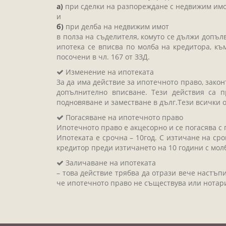
а)
при сделки на разпореждане с недвижим имо
и
б)
при делба на недвижим имот
в полза на съделителя, комуто се дължи допъл
ипотека се вписва по молба на кредитора, къ
посочени в чл. 167 от ЗЗД.
Изменение на ипотеката
За да има действие за ипотечното право, зако
допълнително вписване. Тези действия са п
подновяване и заместване в дълг.Тези всички 
Погасяване на ипотечното право
Ипотечното право е акцесорно и се погасява с 
Ипотеката е срочна – 10год. С изтичане на ср
кредитор преди изтичането на 10 години с мол
Заличаване на ипотеката
– това действие трябва да отрази вече настъп
че ипотечното право не съществува или нотари