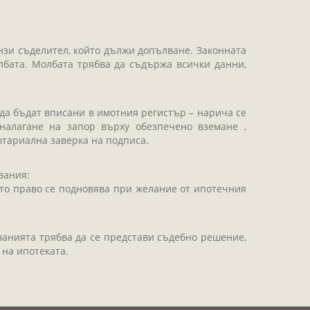
онзи съделител, който дължи допълване. Законната
елбата. Молбата трябва да съдържа всички данни,
да бъдат вписани в имотния регистър – нарича се
 налагане на запор върху обезпечено вземане ,
отариална заверка на подписа.
вания:
ното право се подновява при желание от ипотечния
сванията трябва да се представи съдебно решение,
 на ипотеката.