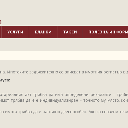
а
УСЛУГИ
БЛАНКИ
ТАКСИ
ПОЛЕЗНА ИНФОР
на. Ипотеките задължително се вписват в имотния регистър в 
иуса:
отариалния акт трябва да има определени реквизити – трябва
мот трябва да е е индивидуализиран – точното му място, кой
 на имота трябва да е напълно дееспособен. Ако са спазени те