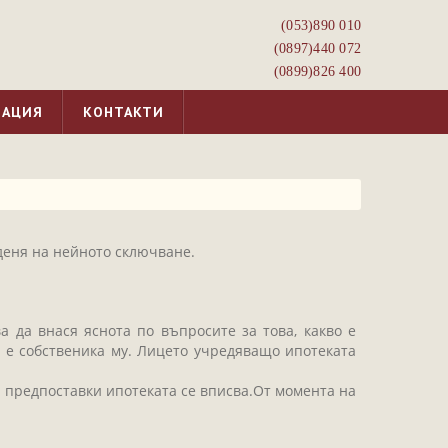
(053)­890 010
(0897)­440 072
(0899)­826 400
МАЦИЯ
КОНТАКТИ
деня на нейното сключване.
 да внася яснота по въпросите за това, какво е
 е собственика му. Лицето учредяващо ипотеката
зи предпоставки ипотеката се вписва.От момента на