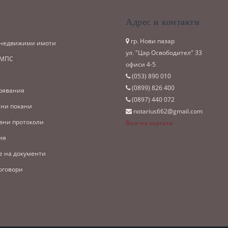
и
Адрес и контакти
гр. Нови пазар
 недвижими имоти
ул. "Цар Освободител" 33
 МПС
офиси 4-5
(053)­ 890 010
(0899)­ 826 400
рявания
(0897)­ 440 072
ни покани
notarius662@gmail.com
вни протоколи
Виж на картата
ия
е на документи
оговори