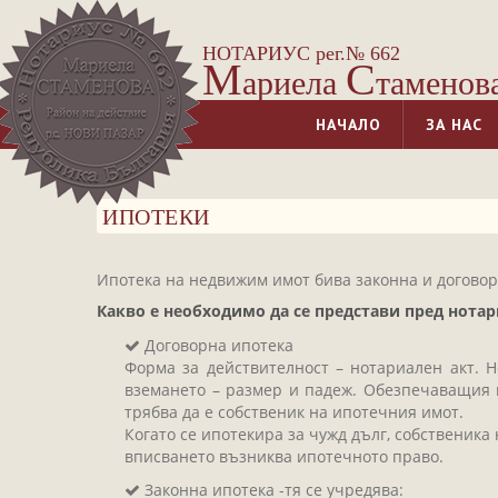
НОТАРИУС рег.№ 662
М
С
ариела
таменов
НАЧАЛО
ЗА НАС
ИПОТЕКИ
Ипотека на недвижим имот бива законна и договор
Какво е необходимо да се представи пред нотар
Договорна ипотека
Форма за действителност – нотариален акт. Н
вземането – размер и падеж. Обезпечаващия и
трябва да е собственик на ипотечния имот.
Когато се ипотекира за чужд дълг, собственика
вписването възниква ипотечното право.
Законна ипотека -тя се учредява: