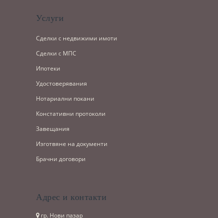
Услуги
Сделки с недвижими имоти
Сделки с МПС
Ипотеки
Удостоверявания
Нотариални покани
Констативни протоколи
Завещания
Изготвяне на документи
Брачни договори
Адрес и контакти
гр. Нови пазар