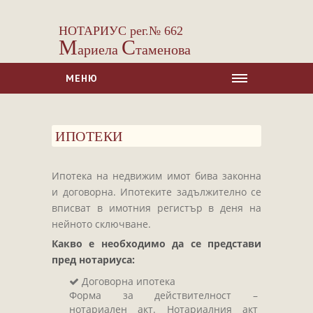
НОТАРИУС рег.№ 662
М
С
ариела
таменова
МЕНЮ
НАЧАЛО
ИПОТЕКИ
ЗА НАС
УСЛУГИ
Ипотека на недвижим имот бива законна
Сделки с недвижими имоти
и договорна. Ипотеките задължително се
Сделки с МПС
вписват в имотния регистър в деня на
нейното сключване.
Ипотеки
Какво е необходимо да се представи
Удостоверявания
пред нотариуса:
Нотариални покани
Договорна ипотека
Констативни протоколи
Форма за действителност –
нотариален акт. Нотариалния акт