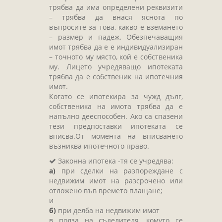
Завещания
трябва да има определени реквизити
Изготвяне на документи
– трябва да внася яснота по
въпросите за това, какво е вземането
Брачни договори
– размер и падеж. Обезпечаващия
имот трябва да е е индивидуализиран
БЛАНКИ
– точното му място, кой е собственика
му. Лицето учредяващо ипотеката
ТАКСИ
трябва да е собственик на ипотечния
ПОЛЕЗНА ИНФОРМАЦИЯ
имот.
Когато се ипотекира за чужд дълг,
КОНТАКТИ
собственика на имота трябва да е
напълно дееспособен. Ако са спазени
тези предпоставки ипотеката се
вписва.От момента на вписването
възниква ипотечното право.
Законна ипотека -тя се учредява:
а)
при сделки на разпореждане с
недвижим имот на разсрочено или
отложено във времето плащане;
и
б)
при делба на недвижим имот
в полза на съделителя, комуто се