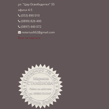
ул. "Цар Освободител" 33
офиси 4-5
(053)­ 890 010
(0899)­ 826 400
(0897)­ 440 072
notarius662@gmail.com
Виж на картата