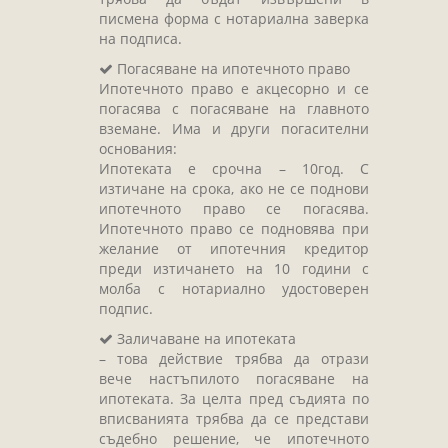
писмена форма с нотариална заверка
на подписа.
Погасяване на ипотечното право
Ипотечното право е акцесорно и се
погасява с погасяване на главното
вземане. Има и други погасителни
основания:
Ипотеката е срочна – 10год. С
изтичане на срока, ако не се поднови
ипотечното право се погасява.
Ипотечното право се подновява при
желание от ипотечния кредитор
преди изтичането на 10 години с
молба с нотариално удостоверен
подпис.
Заличаване на ипотеката
– това действие трябва да отрази
вече настъпилото погасяване на
ипотеката. За целта пред съдията по
вписванията трябва да се представи
съдебно решение, че ипотечното