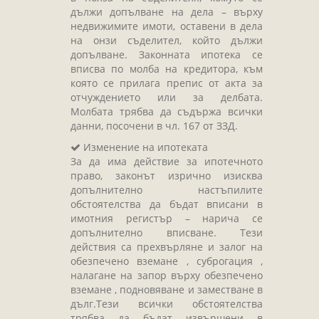
дължи допълване на дела – върху
недвижимите имоти, оставени в дела
на онзи съделител, който дължи
допълване. Законната ипотека се
вписва по молба на кредитора, към
която се прилага препис от акта за
отчуждението или за делбата.
Молбата трябва да съдържа всички
данни, посочени в чл. 167 от ЗЗД.
Изменение на ипотеката
За да има действие за ипотечното
право, законът изрично изисква
допълнително настъпилите
обстоятелства да бъдат вписани в
имотния регистър – нарича се
допълнително вписване. Тези
действия са прехвърляне и залог на
обезпечено вземане , суброгация ,
налагане на запор върху обезпечено
вземане , подновяване и заместване в
дълг.Тези всички обстоятелства
трябва да бъдат извършени в