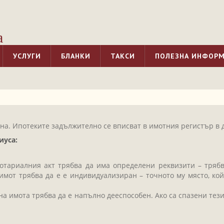
а
УСЛУГИ
БЛАНКИ
ТАКСИ
ПОЛЕЗНА ИНФОР
на. Ипотеките задължително се вписват в имотния регистър в 
иуса:
отариалния акт трябва да има определени реквизити – трябва
мот трябва да е е индивидуализиран – точното му място, кой
 на имота трябва да е напълно дееспособен. Ако са спазени те