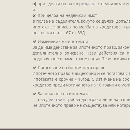
а)
при сделки на разпореждане с недвижим имо
и
б)
при делба на недвижим имот
в полза на съделителя, комуто се дължи допъл
ипотека се вписва по молба на кредитора, къ
посочени в чл. 167 от ЗЗД.
Изменение на ипотеката
За да има действие за ипотечното право, зако
допълнително вписване. Тези действия са п
подновяване и заместване в дълг.Тези всички 
Погасяване на ипотечното право
Ипотечното право е акцесорно и се погасява с 
Ипотеката е срочна – 10год. С изтичане на ср
кредитор преди изтичането на 10 години с мол
Заличаване на ипотеката
– това действие трябва да отрази вече настъп
че ипотечното право не съществува или нотари