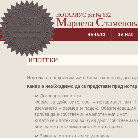
НОТАРИУС рег.№ 662
М
С
ариела
таменов
НАЧАЛО
ЗА НАС
ИПОТЕКИ
Ипотека на недвижим имот бива законна и договор
Какво е необходимо да се представи пред нотар
Договорна ипотека
Форма за действителност – нотариален акт. Н
вземането – размер и падеж. Обезпечаващия и
трябва да е собственик на ипотечния имот.
Когато се ипотекира за чужд дълг, собственика
вписването възниква ипотечното право.
Законна ипотека -тя се учредява: