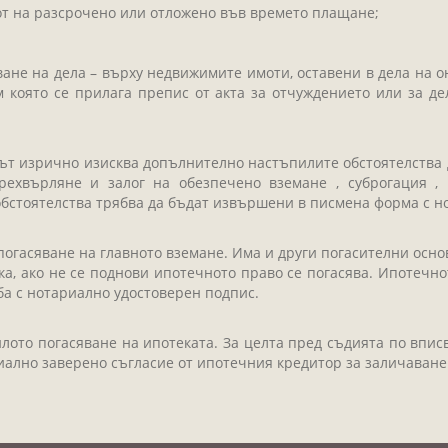
т на разсрочено или отложено във времето плащане;
ване на дела – върху недвижимите имоти, оставени в дела на 
м която се прилага препис от акта за отчуждението или за д
нът изрично изисква допълнително настъпилите обстоятелства 
рехвърляне и залог на обезпечено вземане , суброгация ,
обстоятелства трябва да бъдат извършени в писмена форма с н
погасяване на главното вземане. Има и други погасителни осно
ока, ако не се поднови ипотечното право се погасява. Ипотеч
ба с нотариално удостоверен подпис.
илото погасяване на ипотеката. За целта пред съдията по впи
ално заверено съгласие от ипотечния кредитор за заличаване