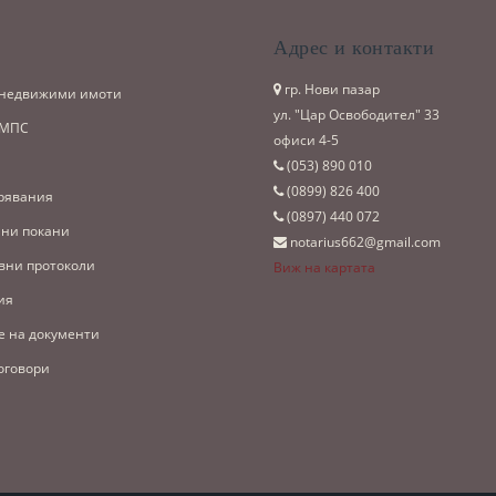
и
Адрес и контакти
гр. Нови пазар
 недвижими имоти
ул. "Цар Освободител" 33
 МПС
офиси 4-5
(053)­ 890 010
(0899)­ 826 400
рявания
(0897)­ 440 072
ни покани
notarius662@gmail.com
вни протоколи
Виж на картата
ия
е на документи
оговори