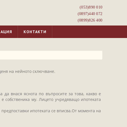
(053)­890 010
(0897)­440 072
(0899)­826 400
МАЦИЯ
КОНТАКТИ
деня на нейното сключване.
 да внася яснота по въпросите за това, какво е
 е собственика му. Лицето учредяващо ипотеката
зи предпоставки ипотеката се вписва.От момента на