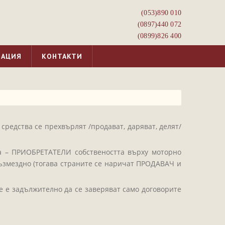
(053)­890 010
(0897)­440 072
(0899)­826 400
МАЦИЯ
КОНТАКТИ
средства се прехвърлят /продават, даряват, делят/
а – ПРИОБРЕТАТЕЛИ собствеността върху моторно
 възмездно (тогава страните се наричат ПРОДАВАЧ и
е е задължително да се заверяват само договорите