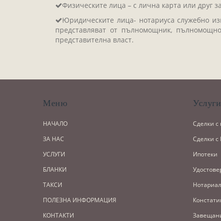
Физическите лица – с лична карта или друг з
Юридическите лица- нотариуса служебно изв
представляват от пълномощник, пълномощно
представителна власт.
Меню
Услуг
НАЧАЛО
Сделки с
ЗА НАС
Сделки с
УСЛУГИ
Ипотеки
БЛАНКИ
Удостове
ТАКСИ
Нотариал
ПОЛЕЗНА ИНФОРМАЦИЯ
Констати
КОНТАКТИ
Завещан