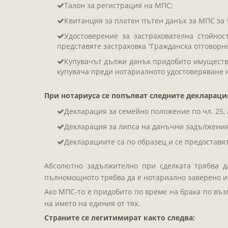
Талон за регистрация на МПС;
Квитанция за платен пътен данък за МПС за 
Удостоверение за застрахователна стойно
представяте застраховка “Гражданска отговорнос
Купувачът дължи данък придобито имущество
купувача преди нотариалното удостоверяване 
При нотариуса се попълват следните деклараци
Декларация за семейно положение по чл. 25, 
Декларация за липса на данъчни задължения п
Декларациите са по образец и се предоставят
Абсолютно задължително при сделката трябва да
пълномощното трябва да е нотариално заверено и 
Ако МПС-то е придобито по време на брака по възм
на името на единия от тях.
Страните се легитимират както следва: