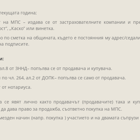
текущата година;
ст на МПС – издава се от застрахователните компании и пр
т”, „Каско” или винетка.
 по сметка на общината, където е постоянния му адрес/седал
на подписите.
и:
ал.8 от ЗННД– попълва се от продавача и купувача.
о чл. 264, ал.2 от ДОПК– попълва се само от продавача.
 от нотариуса.
 се явят лично както продавачът (продавачите) така и куп
да дава право за продажба, съответно покупка на МПС.
езден начин (напр. покупка ) участието и на двамата съпрузи