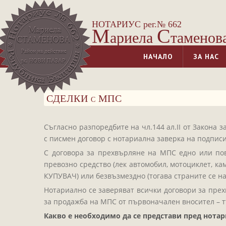
НОТАРИУС рег.№ 662
М
С
ариела
таменов
НАЧАЛО
ЗА НАС
СДЕЛКИ с МПС
Съгласно разпоредбите на чл.144 ал.ІІ от Закона 
с писмен договор с нотариална заверка на подписи
С договора за прехвърляне на МПС едно или по
превозно средство (лек автомобил, мотоциклет, ка
КУПУВАЧ) или безвъзмездно (тогава страните се н
Нотариално се заверяват всички договори за прех
за продажба на МПС от първоначален вносител – т
Какво е необходимо да се представи пред нотар