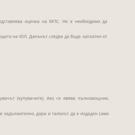
едставлява оценка на МПС. Не е необходимо да
ището на ЮЛ. Данъкът следва да бъде заплатен от
увачът (купувачите). Ако се явява пълномощник,
 е задължително, дори и талонът да е издаден само