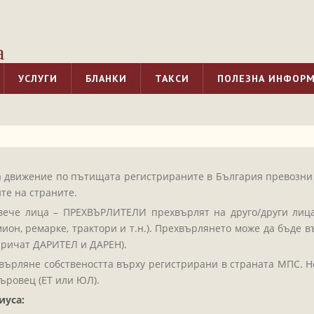
а
УСЛУГИ
БЛАНКИ
ТАКСИ
ПОЛЕЗНА ИНФОР
за движение по пътищата регистрираните в България превозни 
те на страните.
вече лица – ПРЕХВЪРЛИТЕЛИ прехвърлят на друго/други лиц
мион, ремарке, трактори и т.н.). Прехвърлянето може да бъде
аричат ДАРИТЕЛ и ДАРЕН).
върляне собствеността върху регистрирани в страната МПС. Н
ъровец (ЕТ или ЮЛ).
иуса: