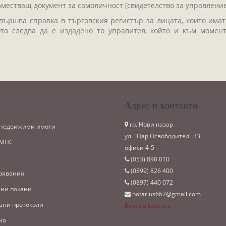
аместващ документ за самоличност (свидетелство за управление
ършва справка в търговския регистър за лицата, които имат
то следва да е издадено то управител, който и към момен
и
Адрес и контакти
гр. Нови пазар
 недвижими имоти
ул. "Цар Освободител" 33
 МПС
офиси 4-5
(053)­ 890 010
(0899)­ 826 400
рявания
(0897)­ 440 072
ни покани
notarius662@gmail.com
вни протоколи
Виж на картата
ия