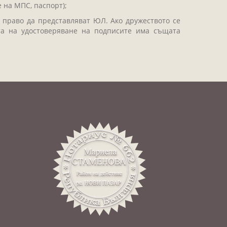
 на МПС, паспорт);
 право да представляват ЮЛ. Ако дружеството се
та на удостоверяване на подписите има същата