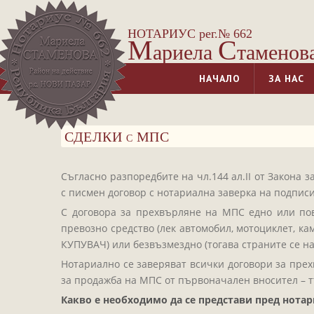
НОТАРИУС рег.№ 662
М
С
ариела
таменов
НАЧАЛО
ЗА НАС
СДЕЛКИ с МПС
Съгласно разпоредбите на чл.144 ал.ІІ от Закона 
с писмен договор с нотариална заверка на подписи
С договора за прехвърляне на МПС едно или по
превозно средство (лек автомобил, мотоциклет, ка
КУПУВАЧ) или безвъзмездно (тогава страните се н
Нотариално се заверяват всички договори за прех
за продажба на МПС от първоначален вносител – т
Какво е необходимо да се представи пред нотар