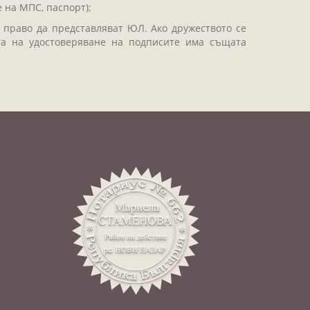
 на МПС, паспорт);
 право да представляват ЮЛ. Ако дружеството се
та на удостоверяване на подписите има същата