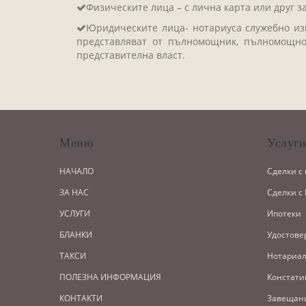
Физическите лица – с лична карта или друг з
Юридическите лица- нотариуса служебно изв
представляват от пълномощник, пълномощно
представителна власт.
Меню
Услуг
НАЧАЛО
Сделки с
ЗА НАС
Сделки с
УСЛУГИ
Ипотеки
БЛАНКИ
Удостове
ТАКСИ
Нотариал
ПОЛЕЗНА ИНФОРМАЦИЯ
Констати
КОНТАКТИ
Завещан