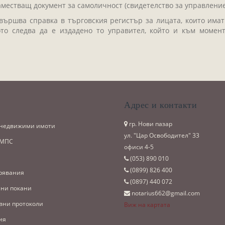
аместващ документ за самоличност (свидетелство за управление
ършва справка в търговския регистър за лицата, които имат
то следва да е издадено то управител, който и към момен
и
Адрес и контакти
гр. Нови пазар
 недвижими имоти
ул. "Цар Освободител" 33
 МПС
офиси 4-5
(053)­ 890 010
(0899)­ 826 400
рявания
(0897)­ 440 072
ни покани
notarius662@gmail.com
вни протоколи
Виж на картата
ия