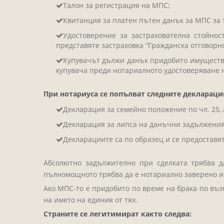
Талон за регистрация на МПС;
Квитанция за платен пътен данък за МПС за 
Удостоверение за застрахователна стойно
представяте застраховка “Гражданска отговорнос
Купувачът дължи данък придобито имущество
купувача преди нотариалното удостоверяване 
При нотариуса се попълват следните деклараци
Декларация за семейно положение по чл. 25, 
Декларация за липса на данъчни задължения п
Декларациите са по образец и се предоставят
Абсолютно задължително при сделката трябва да
пълномощното трябва да е нотариално заверено и 
Ако МПС-то е придобито по време на брака по възм
на името на единия от тях.
Страните се легитимират както следва: