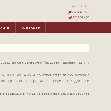
(053)­890 010
(0897)­440 072
(0899)­826 400
МАЦИЯ
КОНТАКТИ
средства се прехвърлят /продават, даряват, делят/
а – ПРИОБРЕТАТЕЛИ собствеността върху моторно
 възмездно (тогава страните се наричат ПРОДАВАЧ и
е е задължително да се заверяват само договорите