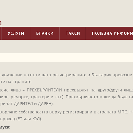
а
УСЛУГИ
БЛАНКИ
ТАКСИ
ПОЛЕЗНА ИНФОР
за движение по пътищата регистрираните в България превозни 
те на страните.
вече лица – ПРЕХВЪРЛИТЕЛИ прехвърлят на друго/други лиц
мион, ремарке, трактори и т.н.). Прехвърлянето може да бъде
аричат ДАРИТЕЛ и ДАРЕН).
върляне собствеността върху регистрирани в страната МПС. Н
ъровец (ЕТ или ЮЛ).
иуса: