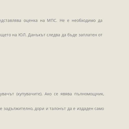
едставлява оценка на МПС. Не е необходимо да
ището на ЮЛ. Данъкът следва да бъде заплатен от
увачът (купувачите). Ако се явява пълномощник,
 е задължително, дори и талонът да е издаден само