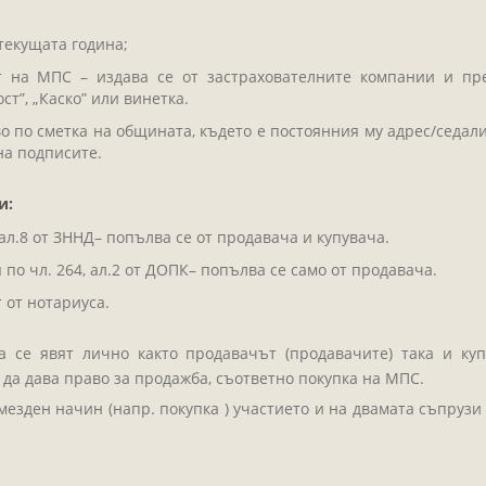
текущата година;
ст на МПС – издава се от застрахователните компании и пр
т”, „Каско” или винетка.
 по сметка на общината, където е постоянния му адрес/седал
на подписите.
и:
ал.8 от ЗННД– попълва се от продавача и купувача.
о чл. 264, ал.2 от ДОПК– попълва се само от продавача.
 от нотариуса.
 се явят лично както продавачът (продавачите) така и куп
да дава право за продажба, съответно покупка на МПС.
езден начин (напр. покупка ) участието и на двамата съпрузи