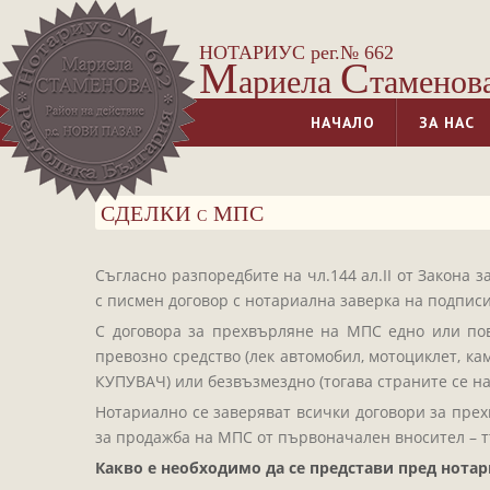
НОТАРИУС рег.№ 662
М
С
ариела
таменов
НАЧАЛО
ЗА НАС
СДЕЛКИ с МПС
Съгласно разпоредбите на чл.144 ал.ІІ от Закона 
с писмен договор с нотариална заверка на подписи
С договора за прехвърляне на МПС едно или по
превозно средство (лек автомобил, мотоциклет, ка
КУПУВАЧ) или безвъзмездно (тогава страните се н
Нотариално се заверяват всички договори за прех
за продажба на МПС от първоначален вносител – т
Какво е необходимо да се представи пред нотар