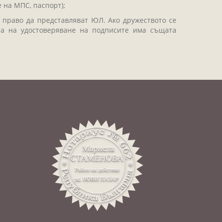
 на МПС, паспорт);
 право да представляват ЮЛ. Ако дружеството се
та на удостоверяване на подписите има същата