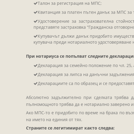
Талон за регистрация на МПС;
Квитанция за платен пътен данък за МПС за 
Удостоверение за застрахователна стойно
представяте застраховка “Гражданска отговорнос
Купувачът дължи данък придобито имущество
купувача преди нотариалното удостоверяване 
При нотариуса се попълват следните деклараци
Декларация за семейно положение по чл. 25, 
Декларация за липса на данъчни задължения п
Декларациите са по образец и се предоставят
Абсолютно задължително при сделката трябва да
пълномощното трябва да е нотариално заверено и 
Ако МПС-то е придобито по време на брака по възм
на името на единия от тях.
Страните се легитимират както следва: