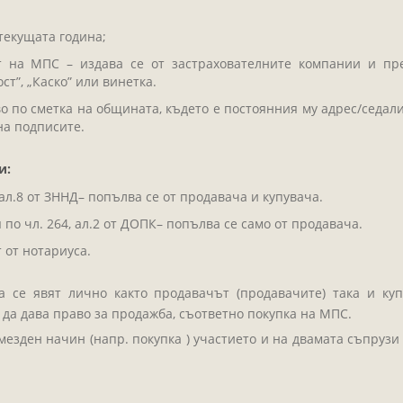
текущата година;
ст на МПС – издава се от застрахователните компании и пр
т”, „Каско” или винетка.
 по сметка на общината, където е постоянния му адрес/седал
на подписите.
и:
ал.8 от ЗННД– попълва се от продавача и купувача.
о чл. 264, ал.2 от ДОПК– попълва се само от продавача.
 от нотариуса.
 се явят лично както продавачът (продавачите) така и куп
да дава право за продажба, съответно покупка на МПС.
езден начин (напр. покупка ) участието и на двамата съпрузи