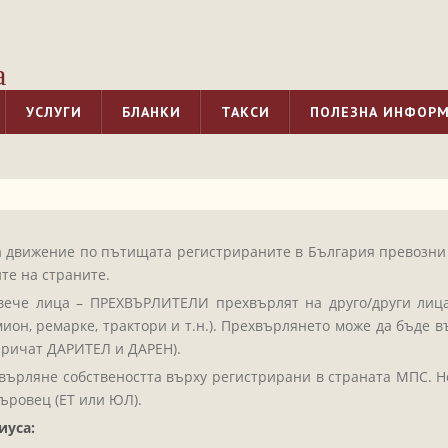
а
УСЛУГИ
БЛАНКИ
ТАКСИ
ПОЛЕЗНА ИНФОР
за движение по пътищата регистрираните в България превозни 
те на страните.
вече лица – ПРЕХВЪРЛИТЕЛИ прехвърлят на друго/други лиц
мион, ремарке, трактори и т.н.). Прехвърлянето може да бъде
аричат ДАРИТЕЛ и ДАРЕН).
върляне собствеността върху регистрирани в страната МПС. Н
ъровец (ЕТ или ЮЛ).
иуса: