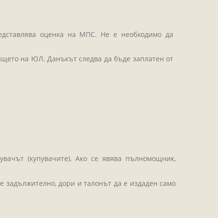
едставлява оценка на МПС. Не е необходимо да
ището на ЮЛ. Данъкът следва да бъде заплатен от
увачът (купувачите). Ако се явява пълномощник,
 е задължително, дори и талонът да е издаден само