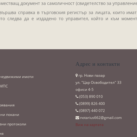
аместващ документ за самоличност (свидетелство за управление
ършва справка в търговския регистър за лицата, които имат
то следва да е издадено то управител, който и към момен
и
Адрес и контакти
гр. Нови пазар
 недвижими имоти
ул. "Цар Освободител" 33
 МПС
офиси 4-5
(053)­ 890 010
(0899)­ 826 400
рявания
(0897)­ 440 072
ни покани
notarius662@gmail.com
вни протоколи
Виж на картата
ия