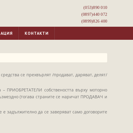
(053)­890 010
(0897)­440 072
(0899)­826 400
МАЦИЯ
КОНТАКТИ
средства се прехвърлят /продават, даряват, делят/
а – ПРИОБРЕТАТЕЛИ собствеността върху моторно
 възмездно (тогава страните се наричат ПРОДАВАЧ и
е е задължително да се заверяват само договорите