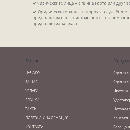
Физическите лица – с лична карта или друг з
Юридическите лица- нотариуса служебно изв
представляват от пълномощник, пълномощно
представителна власт.
Меню
Услуг
НАЧАЛО
Сделки с
ЗА НАС
Сделки с
УСЛУГИ
Ипотеки
БЛАНКИ
Удостове
ТАКСИ
Нотариал
ПОЛЕЗНА ИНФОРМАЦИЯ
Констати
КОНТАКТИ
Завещан