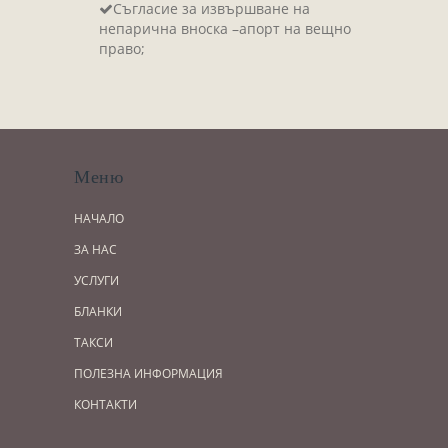
Съгласие за извършване на
непарична вноска –апорт на вещно
право;
Меню
НАЧАЛО
ЗА НАС
УСЛУГИ
БЛАНКИ
ТАКСИ
ПОЛЕЗНА ИНФОРМАЦИЯ
КОНТАКТИ