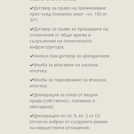
Договор за право на преминаване
през чужд поземлен имот –чл. 192 от
ЗУТ;
Договор за право за прокарване на
отклонения от общи мрежи и
съоръжения на техническата
инфраструктура;
Анекси към договор за аренда/наем;
Молба за вписване на законна
ипотека;
Молба за подновяване на вписана
ипотека;
Декларация за отказ от вещни
права (собственост, ползване и
обитаване);
Декларация по чл. 9, ал. 2 от СК
(относно избран от съпрузите режим
на имуществени отношения;