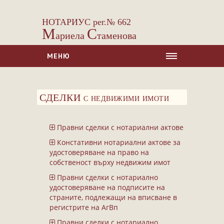
НОТАРИУС рег.№ 662
М
С
ариела
таменова
МЕНЮ
НАЧАЛО
СДЕЛКИ с недвижими имоти
ЗА НАС
УСЛУГИ
Правни сделки с нотариални актове
Сделки с недвижими имоти
Констативни нотариални актове за
Сделки с МПС
удостоверяване на право на
собственост върху недвижим имот
Ипотеки
Правни сделки с нотариално
Удостоверявания
удостоверяване на подписите на
Нотариални покани
страните, подлежащи на вписване в
регистрите на АгВп
Констативни протоколи
Правни сделки с нотариално