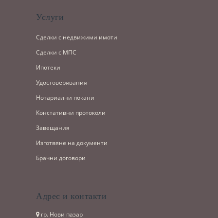
Услуги
Сделки с недвижими имоти
Сделки с МПС
Ипотеки
Удостоверявания
Нотариални покани
Констативни протоколи
Завещания
Изготвяне на документи
Брачни договори
Адрес и контакти
гр. Нови пазар