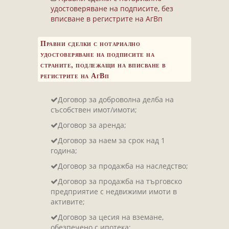
Завещания
удостоверяване на подписите, без
Изготвяне на документи
вписване в регистрите на АгВп
Брачни договори
Правни сделки с нотариално
БЛАНКИ
удостоверяване на подписите на
страните, подлежащи на вписване в
ТАКСИ
регистрите на АгВп
ПОЛЕЗНА ИНФОРМАЦИЯ
Договор за доброволна делба на
КОНТАКТИ
съсобствен имот/имоти;
Договор за аренда;
Договор за наем за срок над 1
година;
Договор за продажба на наследство;
Договор за продажба на търговско
предприятие с недвижими имоти в
активите;
Договор за цесия на вземане,
обезпечено с ипотека;