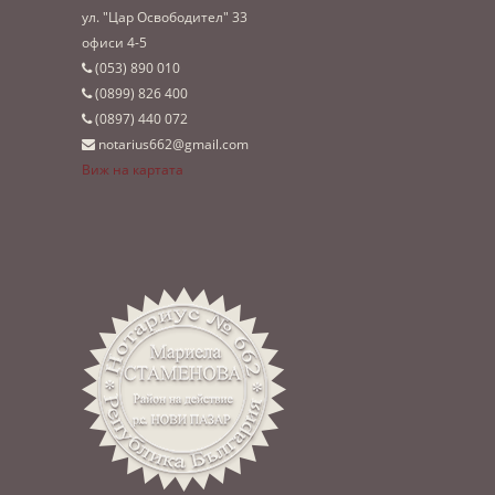
ул. "Цар Освободител" 33
офиси 4-5
(053)­ 890 010
(0899)­ 826 400
(0897)­ 440 072
notarius662@gmail.com
Виж на картата