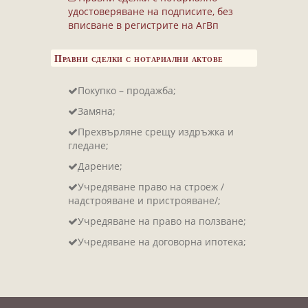
Завещания
удостоверяване на подписите, без
Изготвяне на документи
вписване в регистрите на АгВп
Брачни договори
Правни сделки с нотариални актове
БЛАНКИ
Покупко – продажба;
ТАКСИ
Замяна;
ПОЛЕЗНА ИНФОРМАЦИЯ
Прехвърляне срещу издръжка и
гледане;
КОНТАКТИ
Дарение;
Учредяване право на строеж /
надстрояване и пристрояване/;
Учредяване на право на ползване;
Учредяване на договорна ипотека;