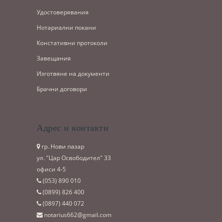
Удостоверявания
Нотариални покани
Констативни протоколи
Завещания
Изготвяне на документи
Брачни договори
Адрес и контакти
гр. Нови пазар
ул. "Цар Освободител" 33
офиси 4-5
(053)­ 890 010
(0899)­ 826 400
(0897)­ 440 072
notarius662@gmail.com