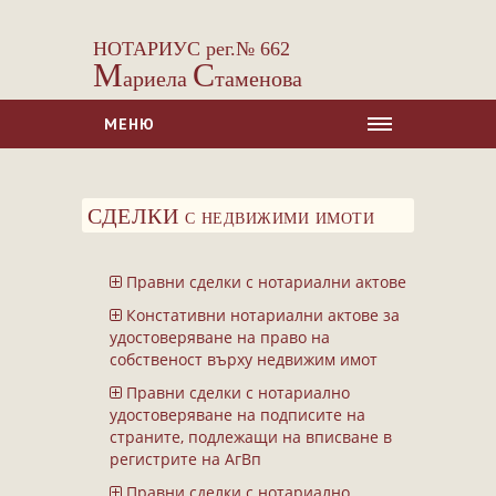
НОТАРИУС рег.№ 662
М
С
ариела
таменова
МЕНЮ
НАЧАЛО
СДЕЛКИ с недвижими имоти
ЗА НАС
УСЛУГИ
Правни сделки с нотариални актове
Сделки с недвижими имоти
Констативни нотариални актове за
Сделки с МПС
удостоверяване на право на
собственост върху недвижим имот
Ипотеки
Правни сделки с нотариално
Удостоверявания
удостоверяване на подписите на
Нотариални покани
страните, подлежащи на вписване в
регистрите на АгВп
Констативни протоколи
Правни сделки с нотариално