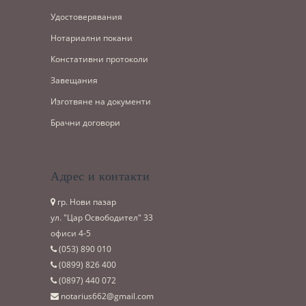
Удостоверявания
Нотариални покани
Констативни протоколи
Завещания
Изготвяне на документи
Брачни договори
Адрес и контакти
гр. Нови пазар
ул. "Цар Освободител" 33
офиси 4-5
(053)­ 890 010
(0899)­ 826 400
(0897)­ 440 072
notarius662@gmail.com