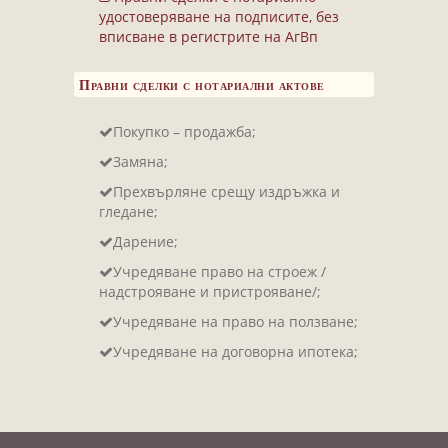
Завещания
удостоверяване на подписите, без
Изготвяне на документи
вписване в регистрите на АгВп
Брачни договори
Правни сделки с нотариални актове
БЛАНКИ
Покупко – продажба;
ТАКСИ
Замяна;
ПОЛЕЗНА ИНФОРМАЦИЯ
Прехвърляне срещу издръжка и
гледане;
КОНТАКТИ
Дарение;
Учредяване право на строеж /
надстрояване и пристрояване/;
Учредяване на право на ползване;
Учредяване на договорна ипотека;