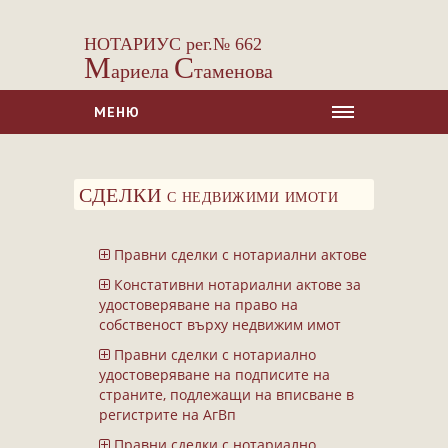
НОТАРИУС рег.№ 662
М
С
ариела
таменова
МЕНЮ
НАЧАЛО
СДЕЛКИ с недвижими имоти
ЗА НАС
УСЛУГИ
Правни сделки с нотариални актове
Сделки с недвижими имоти
Констативни нотариални актове за
Сделки с МПС
удостоверяване на право на
собственост върху недвижим имот
Ипотеки
Правни сделки с нотариално
Удостоверявания
удостоверяване на подписите на
Нотариални покани
страните, подлежащи на вписване в
регистрите на АгВп
Констативни протоколи
Правни сделки с нотариално