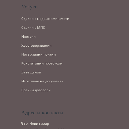
Услуги
Сделки с недвижими имоти
Сделки с МПС
Ипотеки
Удостоверявания
Нотариални покани
Констативни протоколи
Завещания
Изготвяне на документи
Брачни договори
Адрес и контакти
гр. Нови пазар