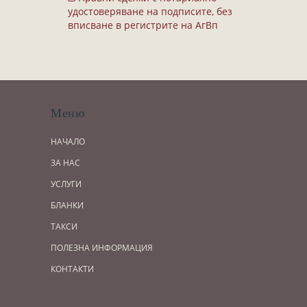
Завещания
удостоверяване на подписите, без
Изготвяне на документи
вписване в регистрите на АгВп
Брачни договори
БЛАНКИ
ТАКСИ
Меню
ПОЛЕЗНА ИНФОРМАЦИЯ
НАЧАЛО
КОНТАКТИ
ЗА НАС
УСЛУГИ
БЛАНКИ
ТАКСИ
ПОЛЕЗНА ИНФОРМАЦИЯ
КОНТАКТИ