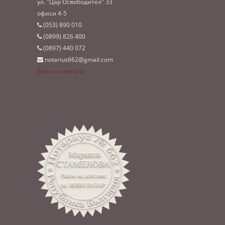
ул. "Цар Освободител" 33
офиси 4-5
(053)­ 890 010
(0899)­ 826 400
(0897)­ 440 072
notarius662@gmail.com
Виж на картата