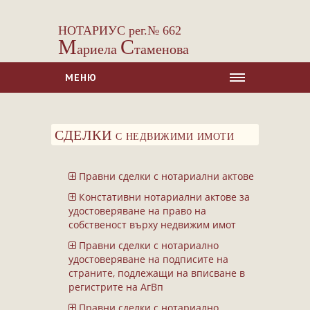
НОТАРИУС рег.№ 662
М
С
ариела
таменова
МЕНЮ
НАЧАЛО
СДЕЛКИ с недвижими имоти
ЗА НАС
УСЛУГИ
Правни сделки с нотариални актове
Сделки с недвижими имоти
Констативни нотариални актове за
Сделки с МПС
удостоверяване на право на
собственост върху недвижим имот
Ипотеки
Правни сделки с нотариално
Удостоверявания
удостоверяване на подписите на
Нотариални покани
страните, подлежащи на вписване в
регистрите на АгВп
Констативни протоколи
Правни сделки с нотариално