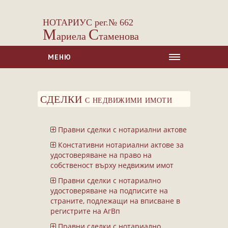
НОТАРИУС рег.№ 662
М
С
ариела
таменова
МЕНЮ
НАЧАЛО
СДЕЛКИ с недвижими имоти
ЗА НАС
УСЛУГИ
Правни сделки с нотариални актове
Сделки с недвижими имоти
Констативни нотариални актове за
Сделки с МПС
удостоверяване на право на
собственост върху недвижим имот
Ипотеки
Правни сделки с нотариално
Удостоверявания
удостоверяване на подписите на
Нотариални покани
страните, подлежащи на вписване в
регистрите на АгВп
Констативни протоколи
Правни сделки с нотариално