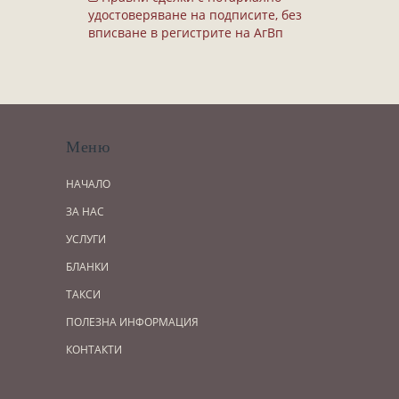
Завещания
удостоверяване на подписите, без
Изготвяне на документи
вписване в регистрите на АгВп
Брачни договори
БЛАНКИ
ТАКСИ
Меню
ПОЛЕЗНА ИНФОРМАЦИЯ
НАЧАЛО
КОНТАКТИ
ЗА НАС
УСЛУГИ
БЛАНКИ
ТАКСИ
ПОЛЕЗНА ИНФОРМАЦИЯ
КОНТАКТИ