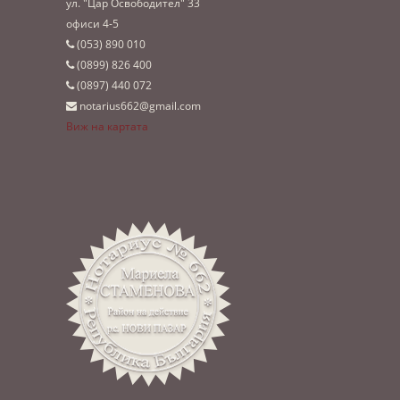
ул. "Цар Освободител" 33
офиси 4-5
(053)­ 890 010
(0899)­ 826 400
(0897)­ 440 072
notarius662@gmail.com
Виж на картата