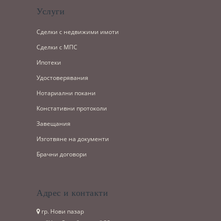
Услуги
Сделки с недвижими имоти
Сделки с МПС
Ипотеки
Удостоверявания
Нотариални покани
Констативни протоколи
Завещания
Изготвяне на документи
Брачни договори
Адрес и контакти
гр. Нови пазар