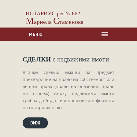
НОТАРИУС рег.№ 662
М
С
ариела
таменова
МЕНЮ
НАЧАЛО
СДЕЛКИ
с недвижими имоти
ЗА НАС
УСЛУГИ
Всички сделки, имащи за предмет
прехвърляне на право на собственост или
Сделки с недвижими имоти
вещни права (право на ползване, право
Сделки с МПС
на строеж) върху недвижими имоти
Ипотеки
трябва да бъдат извършени във формата
на нотариален акт.
Удостоверявания
Нотариални покани
ВИЖ
Констативни протоколи