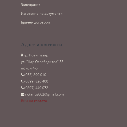
Завещания
Изготвяне на документи
Брачни договори
Адрес и контакти
гр. Нови пазар
ул. "Цар Освободител" 33
офиси 4-5
(053)­ 890 010
(0899)­ 826 400
(0897)­ 440 072
notarius662@gmail.com
Виж на картата