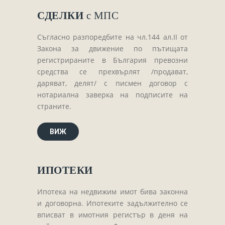
Завещания
СДЕЛКИ
с МПС
Изготвяне на документи
Брачни договори
Съгласно разпоредбите на чл.144 ал.ІІ от
Закона за движение по пътищата
БЛАНКИ
регистрираните в България превозни
ТАКСИ
средства се прехвърлят /продават,
даряват, делят/ с писмен договор с
ПОЛЕЗНА ИНФОРМАЦИЯ
нотариална заверка на подписите на
страните.
КОНТАКТИ
ВИЖ
ИПОТЕКИ
Ипотека на недвижим имот бива законна
и договорна. Ипотеките задължително се
вписват в имотния регистър в деня на