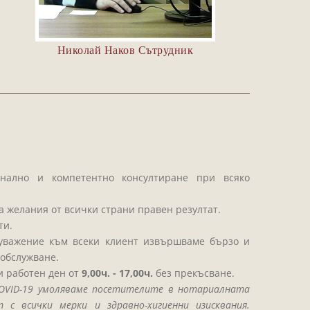
Николай Наков Сътрудник
нално и компетентно консултиране при всяко
.
а желания от всички страни правен резултат.
ти.
 уважение към всеки клиент извършваме бързо и
обслужване.
и работен ден от
9,00ч. - 17,00ч.
без прекъсване.
COVID-19 умоляваме посетителите в нотариалната
 с всички мерки и здравно-хигиенни изисквания.