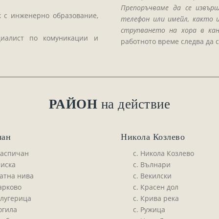
Препоръчваме да се извър
к с инженерно образование,
телефон или имейл, както и
струпването на хора в ка
циалист по комуникации и
работното време следва да 
РАЙОН
на действие
чан
Никола Козлево
Каспичан
с. Никола Козлево
лиска
с. Вълнари
латна нива
с. Векилски
арково
с. Красен дол
алугерица
с. Крива река
огила
с. Ружица