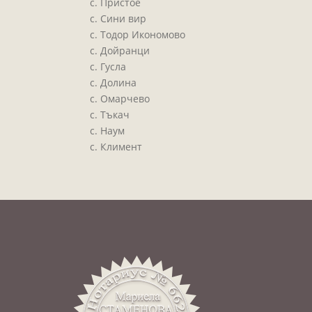
с. Пристое
с. Сини вир
с. Тодор Икономово
с. Дойранци
с. Гусла
с. Долина
с. Омарчево
с. Тъкач
с. Наум
с. Климент