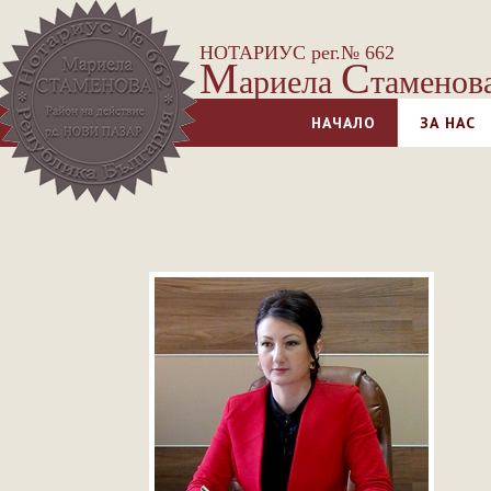
НОТАРИУС рег.№ 662
М
С
ариела
таменов
НАЧАЛО
ЗА НАС