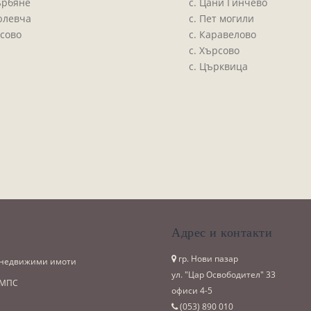
ърбяне
с. Цани Гинчево
юлевча
с. Пет могили
осово
с. Каравелово
с. Хърсово
с. Църквица
и
Адрес и контакти
гр. Нови пазар
 недвижими имоти
ул. "Цар Освободител" 33
 МПС
офиси 4-5
(053)­ 890 010