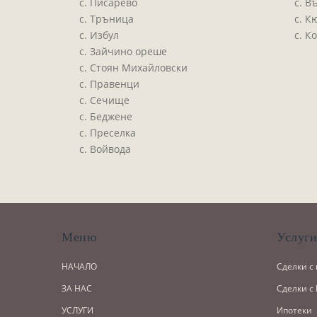
с. Писарево
с. В
с. Тръница
с. К
с. Избул
с. К
с. Зайчино ореше
с. Стоян Михайловски
с. Правенци
с. Сечище
с. Беджене
с. Преселка
с. Войвода
Меню
Услуг
НАЧАЛО
Сделки с
ЗА НАС
Сделки с
УСЛУГИ
Ипотеки