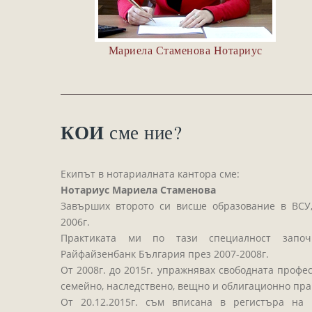
Мариела Стаменова Нотариус
КОИ
сме ние?
Екипът в нотариалната кантора сме:
Нотариус Мариела Стаменова
Завърших второто си висше образование в ВСУ,
2006г.
Практиката ми по тази специалност започ
Райфайзенбанк България през 2007-2008г.
От 2008г. до 2015г. упражнявах свободната профес
семейно, наследствено, вещно и облигационно пра
От 20.12.2015г. съм вписана в регистъра на 