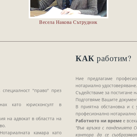
Весела Накова Сътрудник
КАК
работим?
Ние предлагаме професио
нотариално удостоверяване
 специалност "право" през
Съдействаме за постигане н
Подготвяме Вашите докумен
нах като юрисконсулт в
В приятна обстановка и с
професионално нотариално 
ия на адвокат в областта на
Работното ни време
е всек
во.
"Във връзка с пандемията 
Нотариалната камара като
кантора да се съобразяват