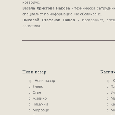
нотариус.
Весела Христова Накова
- технически сътрудни
специалист по информационно обслужване.
Николай Стефанов Наков
- програмист, спе
логистика.
Нови пазар
Каспи
гр. Нови пазар
гр. 
с. Енево
с. П
с. Стан
с. З
с. Жилино
с. М
с. Памукчи
с. К
с. Мировци
с. М