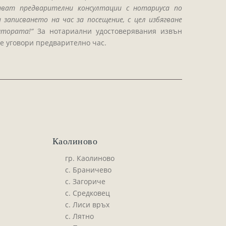
шват предварителни консултации с нотариуса по
 записването на час за посещение, с цел избягване
нтората!“
За нотариални удостоверявания извън
се уговори предварително час.
Каолиново
гр. Каолиново
с. Браничево
с. Загориче
с. Средковец
с. Лиси връх
с. Лятно