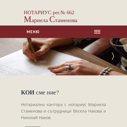
НОТАРИУС рег.№ 662
М
С
ариела
таменова
МЕНЮ
НАЧАЛО
〈
〉
ЗА НАС
УСЛУГИ
Сделки с недвижими имоти
Сделки с МПС
КОИ
сме ние?
Ипотеки
Удостоверявания
Нотариална кантора с нотариус Мариела
Нотариални покани
Стаменова и сътрудници Весела Накова и
Николай Наков.
Констативни протоколи