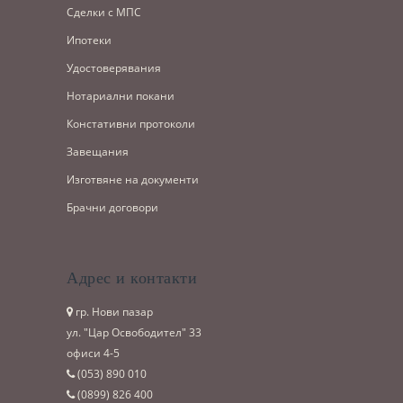
Сделки с МПС
Ипотеки
Удостоверявания
Нотариални покани
Констативни протоколи
Завещания
Изготвяне на документи
Брачни договори
Адрес и контакти
гр. Нови пазар
ул. "Цар Освободител" 33
офиси 4-5
(053)­ 890 010
(0899)­ 826 400