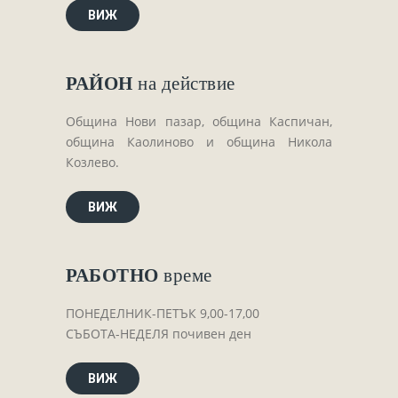
Завещания
ВИЖ
Изготвяне на документи
Брачни договори
РАЙОН
на действие
БЛАНКИ
ТАКСИ
Община Нови пазар, община Каспичан,
община Каолиново и община Никола
ПОЛЕЗНА ИНФОРМАЦИЯ
Козлево.
КОНТАКТИ
ВИЖ
РАБОТНО
време
ПОНЕДЕЛНИК-ПЕТЪК 9,00-17,00
СЪБОТА-НЕДЕЛЯ почивен ден
ВИЖ