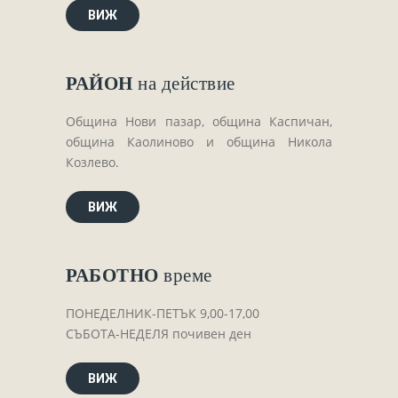
Завещания
ВИЖ
Изготвяне на документи
Брачни договори
РАЙОН
на действие
БЛАНКИ
ТАКСИ
Община Нови пазар, община Каспичан,
община Каолиново и община Никола
ПОЛЕЗНА ИНФОРМАЦИЯ
Козлево.
КОНТАКТИ
ВИЖ
РАБОТНО
време
ПОНЕДЕЛНИК-ПЕТЪК 9,00-17,00
СЪБОТА-НЕДЕЛЯ почивен ден
ВИЖ