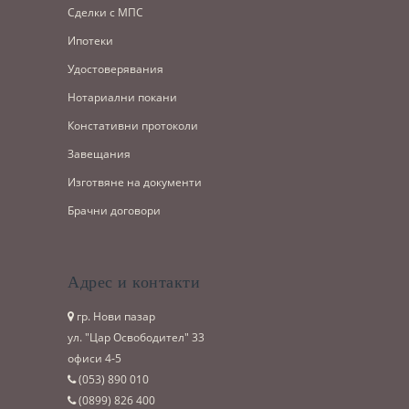
Сделки с МПС
Ипотеки
Удостоверявания
Нотариални покани
Констативни протоколи
Завещания
Изготвяне на документи
Брачни договори
Адрес и контакти
гр. Нови пазар
ул. "Цар Освободител" 33
офиси 4-5
(053)­ 890 010
(0899)­ 826 400