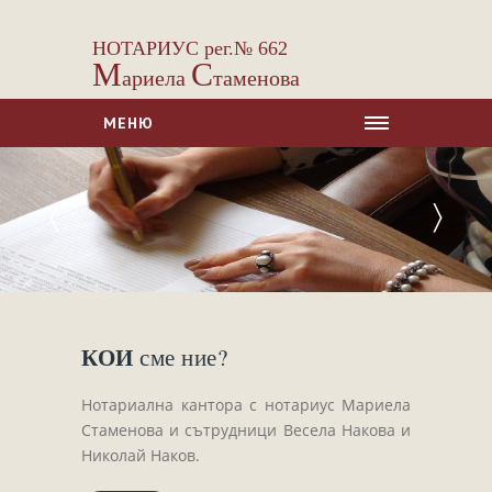
НОТАРИУС рег.№ 662
М
С
ариела
таменова
МЕНЮ
НАЧАЛО
〈
〉
ЗА НАС
УСЛУГИ
Сделки с недвижими имоти
Сделки с МПС
КОИ
сме ние?
Ипотеки
Удостоверявания
Нотариална кантора с нотариус Мариела
Нотариални покани
Стаменова и сътрудници Весела Накова и
Николай Наков.
Констативни протоколи